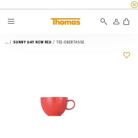
SUMMER SALE
☀️ Bis zu 45% Rabatt auf alle Th
ANMELD
Menu
...
SUNNY DAY NEW RED
TEE-OBERTASSE
ADD 