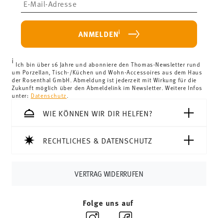
Lieferkosten unter 69,90 €:
Wenn der Wert Ihres Einkaufs
weniger als 69,90 € beträgt, fallen Versandkosten an. Für
Deutschland betragen diese 4,90 €. Für alle anderen
i
ANMELDEN
Länder können Sie die Lieferkosten
hier einsehen
.
Vereinigtes Königreich:
Für Lieferungen ins Vereinigte
i
Königreich liegt der Mindestbestellwert bei £135, die
Ich bin über 16 Jahre und abonniere den Thomas-Newsletter rund
um Porzellan, Tisch-/Küchen und Wohn-Accessoires aus dem Haus
Lieferung erfolgt versandkostenfrei.
der Rosenthal GmbH. Abmeldung ist jederzeit mit Wirkung für die
Schweiz:
Lieferungen in die Schweiz sind ab 69,90 CHF
Zukunft möglich über den Abmeldelink im Newsletter. Weitere Infos
unter:
Datenschutz
.
versandkostenfrei. Unter einem Bestellwert von 69,90
CHF liegen die Versandkosten bei 36,90 CHF.
WIE KÖNNEN WIR DIR HELFEN?
Tracking:
Sie erhalten per E-Mail einen Trackingcode,
sobald Ihr Paket auf die Reise geht.
RECHTLICHES & DATENSCHUTZ
Lieferzeit innerhalb Deutschlands:
3-5 Werktage für
vorrätige Artikel. Sie können die Lieferzeiten in andere
Länder
hier einsehen
.
VERTRAG WIDERRUFEN
Retouren:
Für Retouren nutzen Sie bitte
unseren
Retourenservice
.
Folge uns auf