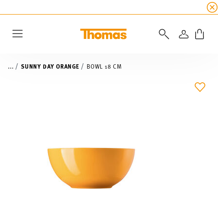
SUMMER SALE
☀️ Get an
extra 5% off
all alread
LOGIN
Menu
...
SUNNY DAY ORANGE
BOWL 18 CM
ADD 