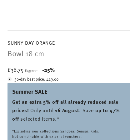
SUNNY DAY ORANGE
Bowl 18 cm
Price reduced from
to
£36.75
-25%
£49.00
30-day best price:
£49.00
Summer SALE
Get an extra 5% off all already reduced sale
prices
!
Only until
16 August
. Save
up to 47%
off
selected items.*
*Excluding new collections Sandora, Sensai, Kids.
Not combinable with external vouchers.