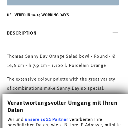
DELIVERED IN 10-14 WORKING DAYS
DESCRIPTION
Thomas Sunny Day Orange Salad bowl - Round - Ø
16,6 cm - h 7,9 cm - 1,100 l, Porcelain Orange
The extensive colour palette with the great variety
of combinations make Sunny Day so special,
allowing it to be used in cooking and kitchen
Verantwortungsvoller Umgang mit Ihren
worlds of every kind. Sunny Day’s pleasing and
Daten
cheerful style ensures that every day is simply
Wir und
unsere 1022 Partner
verarbeiten Ihre
persönlichen Daten, wie z. B. Ihre IP-Adresse, mithilfe
unique.HAVE A SUNNY DAY!