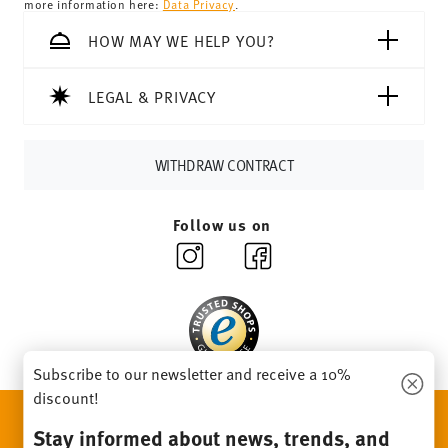
more information here:
Data Privacy
.
69,90 CHF, delivery charges are 36,90 CHF.
Tracking:
You will receive a tracking code by e-mail as
HOW MAY WE HELP YOU?
soon as your parcel is dispatched.
Delivery time:
3-5 working days for delivery within
LEGAL & PRIVACY
Germany for items in stock. You can view delivery times to
other countries
here
.
Returns:
For returns, please use our
returns service
.
WITHDRAW CONTRACT
Follow us on
Subscribe to our newsletter and receive a 10%
discount!
DISCOVER ALL OUR BRANDS
Stay informed about news, trends, and
Beauty & functionality for your home