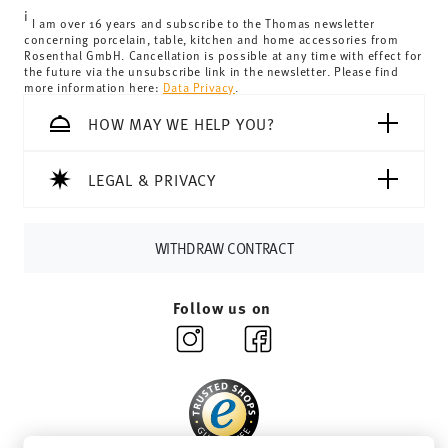
United Kingdom:
the minimum order value is £135, and
i
delivery is free of charge.
I am over 16 years and subscribe to the Thomas newsletter
concerning porcelain, table, kitchen and home accessories from
Switzerland:
delivery is free of charge for orders over
Rosenthal GmbH. Cancellation is possible at any time with effect for
the future via the unsubscribe link in the newsletter. Please find
69,90 CHF. If the value of your purchase is less than
more information here:
Data Privacy
.
69,90 CHF, delivery charges are 36,90 CHF.
Tracking:
You will receive a tracking code by e-mail as
HOW MAY WE HELP YOU?
soon as your parcel is dispatched.
Delivery time:
3-5 working days for delivery within
LEGAL & PRIVACY
Germany for items in stock. You can view delivery times to
other countries
here
.
Returns:
For returns, please use our
returns service
.
WITHDRAW CONTRACT
Follow us on