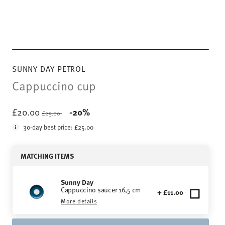
SUNNY DAY PETROL
Cappuccino cup
Price reduced from
to
£20.00
-20%
£25.00
30-day best price:
£25.00
MATCHING ITEMS
Sunny Day
Cappuccino saucer 16,5 cm
+ £11.00
More details