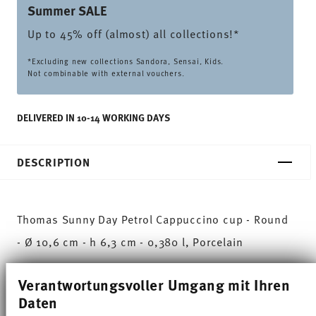
Summer SALE
Up to 45% off (almost) all collections!*
*Excluding new collections Sandora, Sensai, Kids.
Not combinable with external vouchers.
DELIVERED IN 10-14 WORKING DAYS
DESCRIPTION
Thomas Sunny Day Petrol Cappuccino cup - Round
- Ø 10,6 cm - h 6,3 cm - 0,380 l, Porcelain
The extensive colour palette with the great variety
Verantwortungsvoller Umgang mit Ihren
of combinations make Sunny Day so special,
Daten