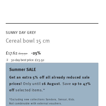
SUNNY DAY GREY
Cereal bowl 15 cm
Price reduced from
to
£17.62
-25%
£23.50
30-day best price:
£23.50
Summer SALE
Get an extra 5% off all already reduced sale
prices
!
Only until
16 August
. Save
up to 47%
off
selected items.*
*Excluding new collections Sandora, Sensai, Kids.
Not combinable with external vouchers.