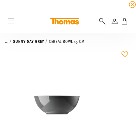
SUMMER SALE
☀️ Get an
extra 5% off
all alread
LOGIN
Menu
...
SUNNY DAY GREY
CEREAL BOWL 15 CM
ADD 