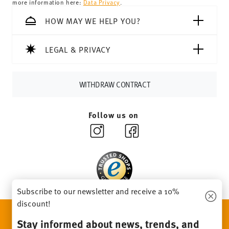
more information here:
Data Privacy
.
69,90 CHF, delivery charges are 36,90 CHF.
Tracking:
You will receive a tracking code by e-mail as
HOW MAY WE HELP YOU?
soon as your parcel is dispatched.
Delivery time:
3-5 working days for delivery within
LEGAL & PRIVACY
Germany for items in stock. You can view delivery times to
other countries
here
.
Returns:
For returns, please use our
returns service
.
WITHDRAW CONTRACT
Follow us on
Subscribe to our newsletter and receive a 10%
discount!
DISCOVER ALL OUR BRANDS
Stay informed about news, trends, and
Beauty & functionality for your home