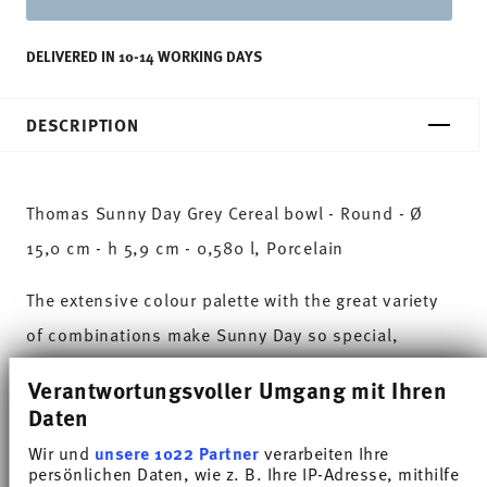
DELIVERED IN 10-14 WORKING DAYS
DESCRIPTION
Thomas Sunny Day Grey Cereal bowl - Round - Ø
15,0 cm - h 5,9 cm - 0,580 l, Porcelain
The extensive colour palette with the great variety
of combinations make Sunny Day so special,
allowing it to be used in cooking and kitchen
Verantwortungsvoller Umgang mit Ihren
worlds of every kind. Sunny Day’s pleasing and
Daten
cheerful style ensures that every day is simply
Wir und
unsere 1022 Partner
verarbeiten Ihre
persönlichen Daten, wie z. B. Ihre IP-Adresse, mithilfe
unique.HAVE A SUNNY DAY!