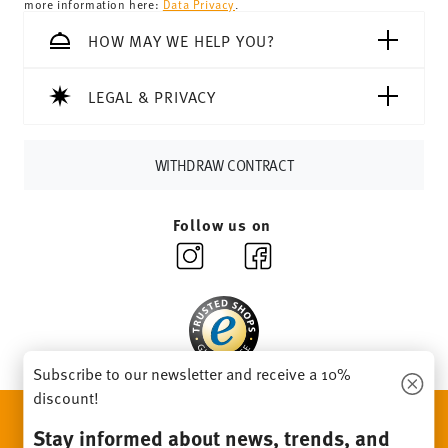
more information here:
Data Privacy
.
69,90 CHF, delivery charges are 36,90 CHF.
Tracking:
You will receive a tracking code by e-mail as
HOW MAY WE HELP YOU?
soon as your parcel is dispatched.
Delivery time:
3-5 working days for delivery within
LEGAL & PRIVACY
Germany for items in stock. You can view delivery times to
other countries
here
.
Returns:
For returns, please use our
returns service
.
WITHDRAW CONTRACT
Follow us on
Subscribe to our newsletter and receive a 10%
discount!
DISCOVER ALL OUR BRANDS
Stay informed about news, trends, and
Beauty & functionality for your home