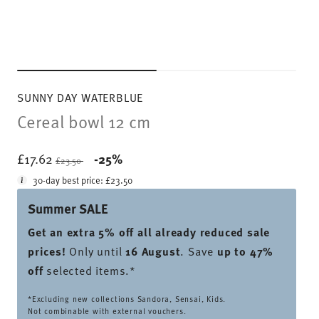
SUNNY DAY WATERBLUE
Cereal bowl 12 cm
Price reduced from
to
£17.62
-25%
£23.50
30-day best price:
£23.50
Summer SALE
Get an extra 5% off all already reduced sale
prices
!
Only until
16 August
. Save
up to 47%
off
selected items.*
*Excluding new collections Sandora, Sensai, Kids.
Not combinable with external vouchers.