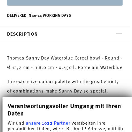
DELIVERED IN 10-14 WORKING DAYS
DESCRIPTION
Thomas Sunny Day Waterblue Cereal bowl - Round -
Ø 12,2 cm - h 8,0 cm - 0,450 l, Porcelain Waterblue
The extensive colour palette with the great variety
of combinations make Sunny Day so special,
allowing it to be used in cooking and kitchen
Verantwortungsvoller Umgang mit Ihren
worlds of every kind. Sunny Day’s pleasing and
Daten
cheerful style ensures that every day is simply
Wir und
unsere 1022 Partner
verarbeiten Ihre
persönlichen Daten, wie z. B. Ihre IP-Adresse, mithilfe
unique.HAVE A SUNNY DAY!