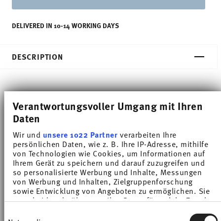
DELIVERED IN 10-14 WORKING DAYS
DESCRIPTION
Thomas Sunny Day Soft Red Cereal bowl - Round -
Verantwortungsvoller Umgang mit Ihren
Ø 12,2 cm - h 8,0 cm - 0,450 l, Porcelain
Daten
Wir und
unsere 1022 Partner
verarbeiten Ihre
The extensive colour palette with the great variety
persönlichen Daten, wie z. B. Ihre IP-Adresse, mithilfe
of combinations make Sunny Day so special,
von Technologien wie Cookies, um Informationen auf
Ihrem Gerät zu speichern und darauf zuzugreifen und
allowing it to be used in cooking and kitchen
so personalisierte Werbung und Inhalte, Messungen
von Werbung und Inhalten, Zielgruppenforschung
worlds of every kind. Sunny Day’s pleasing and
sowie Entwicklung von Angeboten zu ermöglichen. Sie
cheerful style ensures that every day is simply
entscheiden darüber, wer Ihre Daten für welche Zwecke
nutzt. Sie können Ihre Einwilligung jederzeit über die
Einwilligungsauswahl
unique.HAVE A SUNNY DAY!
Cookie-Erklärung oder durch Klicken auf das Privacy