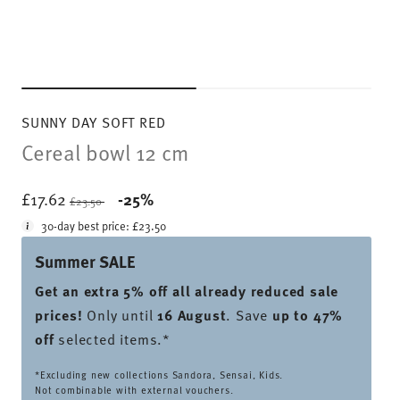
SUNNY DAY SOFT RED
Cereal bowl 12 cm
Price reduced from
to
£17.62
-25%
£23.50
30-day best price:
£23.50
Summer SALE
Get an extra 5% off all already reduced sale
prices
!
Only until
16 August
. Save
up to 47%
off
selected items.*
*Excluding new collections Sandora, Sensai, Kids.
Not combinable with external vouchers.