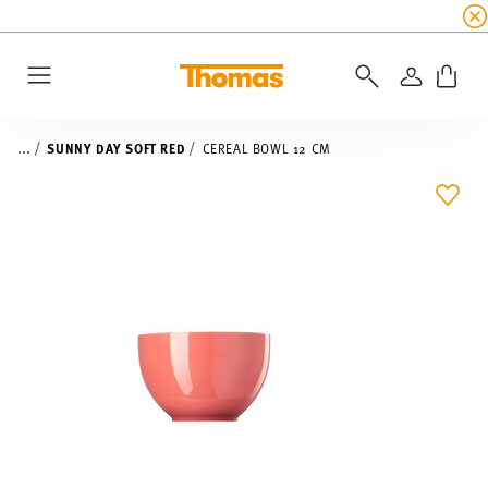
SUMMER SALE
☀️ Get an
extra 5% off
all alread
LOGIN
Menu
...
SUNNY DAY SOFT RED
CEREAL BOWL 12 CM
ADD 