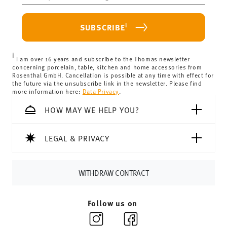
Food contact safe
haben.
purchase is less than 69,90 €, delivery charges will apply.
For Germany, these are 4,90 €. For all other countries, you
i
SUBSCRIBE
can view the delivery costs
here
.
United Kingdom:
the minimum order value is £135, and
i
delivery is free of charge.
I am over 16 years and subscribe to the Thomas newsletter
concerning porcelain, table, kitchen and home accessories from
Switzerland:
delivery is free of charge for orders over
Rosenthal GmbH. Cancellation is possible at any time with effect for
the future via the unsubscribe link in the newsletter. Please find
69,90 CHF. If the value of your purchase is less than
more information here:
Data Privacy
.
69,90 CHF, delivery charges are 36,90 CHF.
Tracking:
You will receive a tracking code by e-mail as
HOW MAY WE HELP YOU?
soon as your parcel is dispatched.
Delivery time:
3-5 working days for delivery within
LEGAL & PRIVACY
Germany for items in stock. You can view delivery times to
other countries
here
.
Returns:
For returns, please use our
returns service
.
WITHDRAW CONTRACT
Follow us on