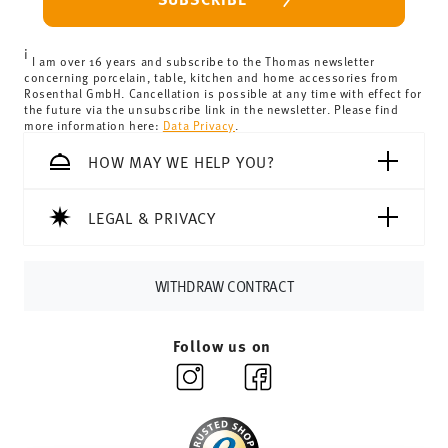
can view the delivery costs
here
.
United Kingdom:
the minimum order value is £135, and
i
delivery is free of charge.
I am over 16 years and subscribe to the Thomas newsletter
concerning porcelain, table, kitchen and home accessories from
Switzerland:
delivery is free of charge for orders over
Rosenthal GmbH. Cancellation is possible at any time with effect for
the future via the unsubscribe link in the newsletter. Please find
69,90 CHF. If the value of your purchase is less than
more information here:
Data Privacy
.
69,90 CHF, delivery charges are 36,90 CHF.
Tracking:
You will receive a tracking code by e-mail as
HOW MAY WE HELP YOU?
soon as your parcel is dispatched.
Delivery time:
3-5 working days for delivery within
LEGAL & PRIVACY
Germany for items in stock. You can view delivery times to
other countries
here
.
Returns:
For returns, please use our
returns service
.
WITHDRAW CONTRACT
Follow us on