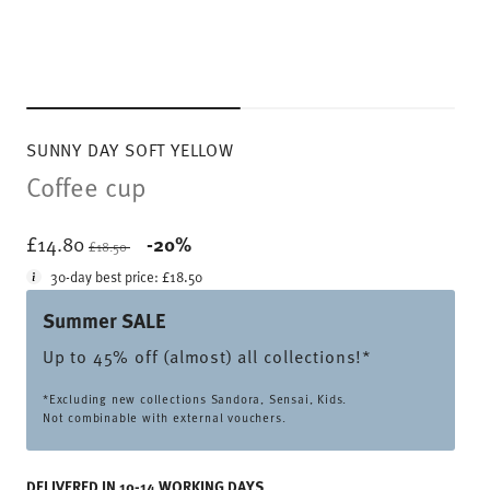
SUNNY DAY SOFT YELLOW
Coffee cup
Price reduced from
to
£14.80
-20%
£18.50
30-day best price:
£18.50
Summer SALE
Up to 45% off (almost) all collections!*
*Excluding new collections Sandora, Sensai, Kids.
Not combinable with external vouchers.
DELIVERED IN 10-14 WORKING DAYS