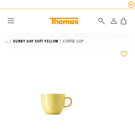
SUMMER SALE
☀️ Up to 45% discount on all Tho
LOGIN
Menu
...
SUNNY DAY SOFT YELLOW
COFFEE CUP
ADD 