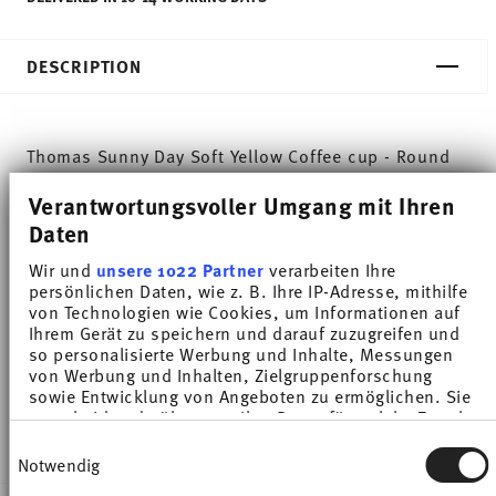
DESCRIPTION
Thomas Sunny Day Soft Yellow Coffee cup - Round
- Ø 8,0 cm - h 6,8 cm - 0,200 l, Porcelain
Verantwortungsvoller Umgang mit Ihren
Daten
The extensive colour palette with the great variety
Wir und
unsere 1022 Partner
verarbeiten Ihre
of combinations make Sunny Day so special,
persönlichen Daten, wie z. B. Ihre IP-Adresse, mithilfe
von Technologien wie Cookies, um Informationen auf
allowing it to be used in cooking and kitchen
Ihrem Gerät zu speichern und darauf zuzugreifen und
worlds of every kind. Sunny Day’s pleasing and
so personalisierte Werbung und Inhalte, Messungen
von Werbung und Inhalten, Zielgruppenforschung
cheerful style ensures that every day is simply
sowie Entwicklung von Angeboten zu ermöglichen. Sie
entscheiden darüber, wer Ihre Daten für welche Zwecke
unique.HAVE A SUNNY DAY!
nutzt. Sie können Ihre Einwilligung jederzeit über die
Einwilligungsauswahl
Cookie-Erklärung oder durch Klicken auf das Privacy
Notwendig
Trigger Symbol ändern oder widerrufen