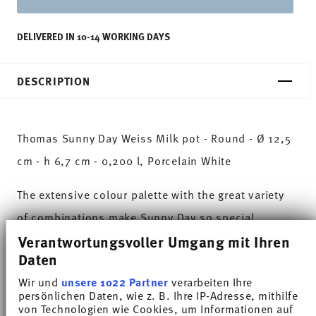
DELIVERED IN 10-14 WORKING DAYS
DESCRIPTION
Thomas Sunny Day Weiss Milk pot - Round - Ø 12,5
cm - h 6,7 cm - 0,200 l, Porcelain White
The extensive colour palette with the great variety
of combinations make Sunny Day so special,
Verantwortungsvoller Umgang mit Ihren
allowing it to be used in cooking and kitchen
Daten
worlds of every kind. Sunny Day’s pleasing and
Wir und
unsere 1022 Partner
verarbeiten Ihre
cheerful style ensures that every day is simply
persönlichen Daten, wie z. B. Ihre IP-Adresse, mithilfe
unique.HAVE A SUNNY DAY!
von Technologien wie Cookies, um Informationen auf