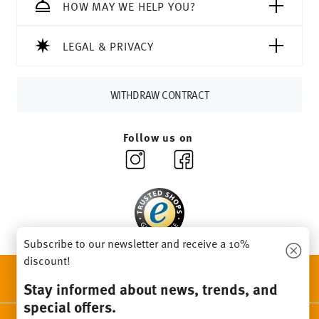
Tracking:
You will receive a tracking code by e-mail as
HOW MAY WE HELP YOU?
soon as your parcel is dispatched.
Delivery time:
3-5 working days for delivery within
LEGAL & PRIVACY
Germany for items in stock. You can view delivery times to
other countries
here
.
Returns:
For returns, please use our
returns service
.
WITHDRAW CONTRACT
Follow us on
Subscribe to our newsletter and receive a 10%
discount!
DISCOVER ALL OUR BRANDS
Stay informed about news, trends, and
Beauty & functionality for your home
special offers.