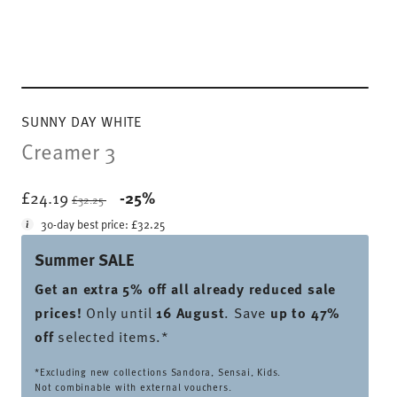
SUNNY DAY WHITE
Creamer 3
Price reduced from
to
£24.19
-25%
£32.25
30-day best price:
£32.25
Summer SALE
Get an extra 5% off all already reduced sale
prices
!
Only until
16 August
. Save
up to 47%
off
selected items.*
*Excluding new collections Sandora, Sensai, Kids.
Not combinable with external vouchers.