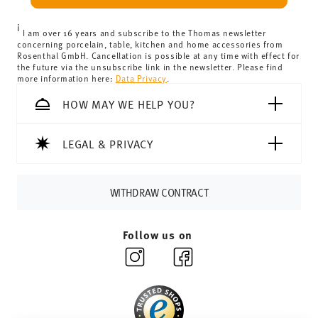
United Kingdom:
the minimum order value is £135, and
i
delivery is free of charge.
I am over 16 years and subscribe to the Thomas newsletter
concerning porcelain, table, kitchen and home accessories from
Switzerland:
delivery is free of charge for orders over
Rosenthal GmbH. Cancellation is possible at any time with effect for
the future via the unsubscribe link in the newsletter. Please find
69,90 CHF. If the value of your purchase is less than
more information here:
Data Privacy
.
69,90 CHF, delivery charges are 36,90 CHF.
Tracking:
You will receive a tracking code by e-mail as
HOW MAY WE HELP YOU?
soon as your parcel is dispatched.
Delivery time:
3-5 working days for delivery within
LEGAL & PRIVACY
Germany for items in stock. You can view delivery times to
other countries
here
.
Returns:
For returns, please use our
returns service
.
WITHDRAW CONTRACT
Follow us on