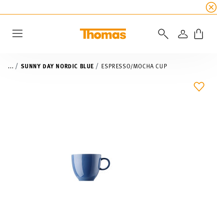
SUMMER SALE
☀️ Get an
extra 5% off
all alread
LOGIN
Menu
...
SUNNY DAY NORDIC BLUE
ESPRESSO/MOCHA CUP
ADD 