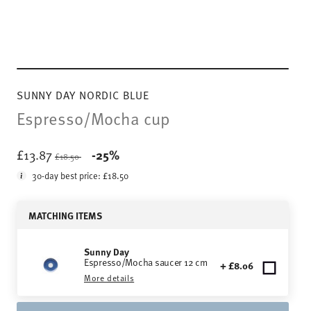
SUNNY DAY NORDIC BLUE
Espresso/Mocha cup
Price reduced from
to
£13.87
-25%
£18.50
30-day best price:
£18.50
MATCHING ITEMS
Sunny Day
Espresso/Mocha saucer 12 cm
+ £8.06
More details