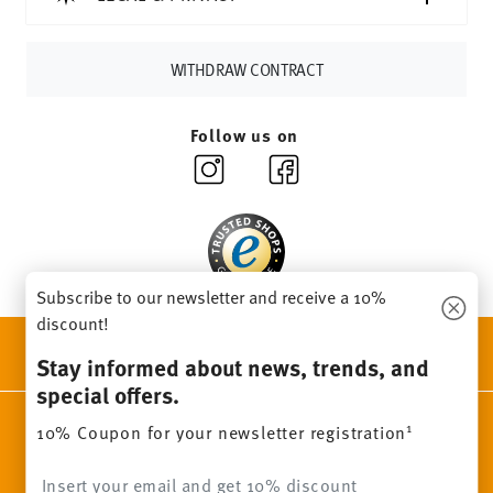
Germany for items in stock. You can view delivery times to
other countries
here
.
Returns:
For returns, please use our
returns service
.
WITHDRAW CONTRACT
Follow us on
Subscribe to our newsletter and receive a 10%
discount!
DISCOVER ALL OUR BRANDS
Stay informed about news, trends, and
Beauty & functionality for your home
special offers.
Homepage
General terms and conditions
Privacy policy
1
10% Coupon for your newsletter registration
Imprint
Change cookie consent
Insert your email to register for the newsletters