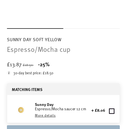
SUNNY DAY SOFT YELLOW
Espresso/Mocha cup
Price reduced from
to
£13.87
-25%
£18.50
30-day best price:
£18.50
MATCHING ITEMS
Sunny Day
Espresso/Mocha saucer 12 cm
+ £8.06
More details