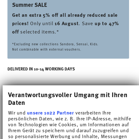
Summer SALE
Get an extra 5% off all already reduced sale
prices
!
Only until
16 August
. Save
up to 47%
off
selected items.*
*Excluding new collections Sandora, Sensai, Kids.
Not combinable with external vouchers.
DELIVERED IN 10-14 WORKING DAYS
DESCRIPTION
Verantwortungsvoller Umgang mit Ihren
Daten
Wir und
unsere 1022 Partner
verarbeiten Ihre
Thomas Sunny Day Soft Yellow Espresso cup -
persönlichen Daten, wie z. B. Ihre IP-Adresse, mithilfe
Round - Ø 6,2 cm - h 5,5 cm - 0,080 l, Porcelain
von Technologien wie Cookies, um Informationen auf
Ihrem Gerät zu speichern und darauf zuzugreifen und
so personalisierte Werbung und Inhalte, Messungen
The extensive colour palette with the great variety