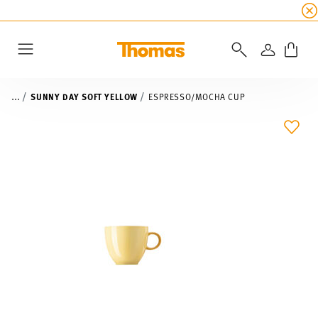
SUMMER SALE
☀️ Get an
extra 5% off
all alread
LOGIN
Menu
...
SUNNY DAY SOFT YELLOW
ESPRESSO/MOCHA CUP
ADD 