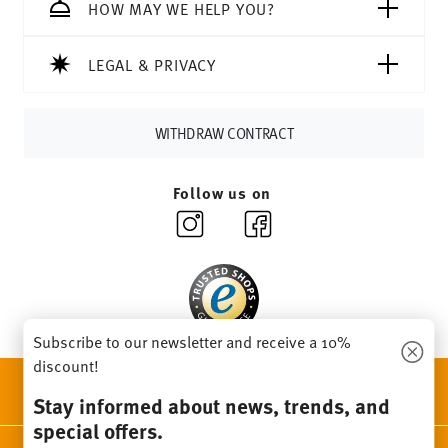
Tracking:
You will receive a tracking code by e-mail as
HOW MAY WE HELP YOU?
soon as your parcel is dispatched.
Delivery time:
3-5 working days for delivery within
LEGAL & PRIVACY
Germany for items in stock. You can view delivery times to
other countries
here
.
Returns:
For returns, please use our
returns service
.
WITHDRAW CONTRACT
Follow us on
Subscribe to our newsletter and receive a 10%
discount!
DISCOVER ALL OUR BRANDS
Stay informed about news, trends, and
Beauty & functionality for your home
special offers.