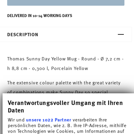
DELIVERED IN 10-14 WORKING DAYS
DESCRIPTION
Thomas Sunny Day Yellow Mug - Round - Ø 7,2 cm -
h 8,8 cm - 0,300 l, Porcelain Yellow
The extensive colour palette with the great variety
of combinations make Sunny Day so special,
Verantwortungsvoller Umgang mit Ihren
allowing it to be used in cooking and kitchen
Daten
worlds of every kind. Sunny Day’s pleasing and
Wir und
unsere 1022 Partner
verarbeiten Ihre
cheerful style ensures that every day is simply
persönlichen Daten, wie z. B. Ihre IP-Adresse, mithilfe
unique.HAVE A SUNNY DAY!
von Technologien wie Cookies, um Informationen auf