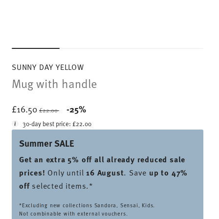
SUNNY DAY YELLOW
Mug with handle
Price reduced from
to
£16.50
-25%
£22.00
30-day best price:
£22.00
Summer SALE
Get an extra 5% off all already reduced sale
prices
!
Only until
16 August
. Save
up to 47%
off
selected items.*
*Excluding new collections Sandora, Sensai, Kids.
Not combinable with external vouchers.