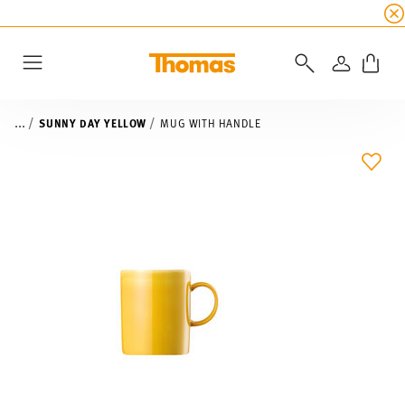
SUMMER SALE
☀️ Get an
extra 5% off
all alread
LOGIN
Menu
...
SUNNY DAY YELLOW
MUG WITH HANDLE
ADD 