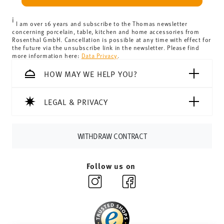
can view the delivery costs
here
.
United Kingdom:
the minimum order value is £135, and
i
delivery is free of charge.
I am over 16 years and subscribe to the Thomas newsletter
concerning porcelain, table, kitchen and home accessories from
Switzerland:
delivery is free of charge for orders over
Rosenthal GmbH. Cancellation is possible at any time with effect for
the future via the unsubscribe link in the newsletter. Please find
69,90 CHF. If the value of your purchase is less than
more information here:
Data Privacy
.
69,90 CHF, delivery charges are 36,90 CHF.
Tracking:
You will receive a tracking code by e-mail as
HOW MAY WE HELP YOU?
soon as your parcel is dispatched.
Delivery time:
3-5 working days for delivery within
LEGAL & PRIVACY
Germany for items in stock. You can view delivery times to
other countries
here
.
Returns:
For returns, please use our
returns service
.
WITHDRAW CONTRACT
Follow us on