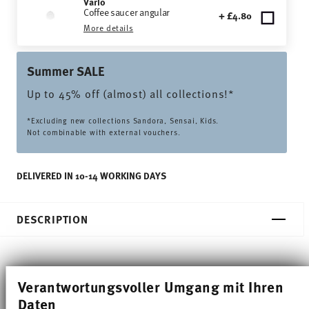
Vario
Coffee saucer angular
+ £4.80
More details
Summer SALE
Up to 45% off (almost) all collections!*
*Excluding new collections Sandora, Sensai, Kids.
Not combinable with external vouchers.
DELIVERED IN 10-14 WORKING DAYS
DESCRIPTION
Thomas Vario Pure Mug - Conical - Ø 7,1 cm - h 9,3
Verantwortungsvoller Umgang mit Ihren
cm - 0,250 l, Porcelain Pure
Daten