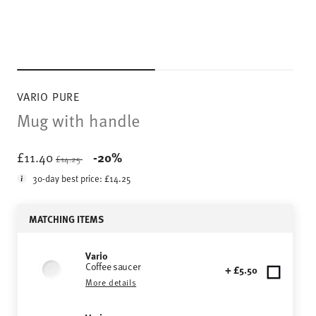
VARIO PURE
Mug with handle
Price reduced from
to
£11.40
-20%
£14.25
30-day best price:
£14.25
MATCHING ITEMS
Vario
Coffee saucer
+ £5.50
More details