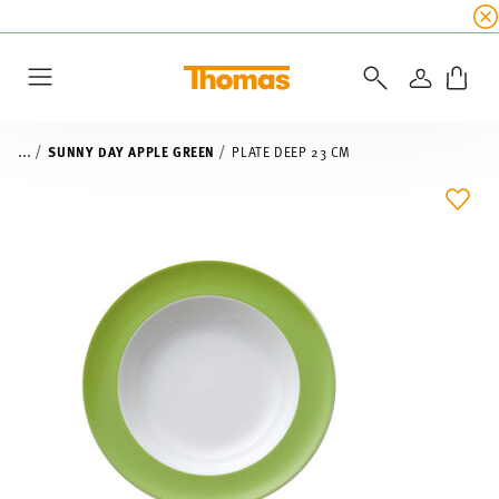
SUMMER SALE
☀️ Get an
extra 5% off
all alread
LOGIN
Menu
...
SUNNY DAY APPLE GREEN
PLATE DEEP 23 CM
ADD 