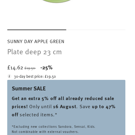
SUNNY DAY APPLE GREEN
Plate deep 23 cm
Price reduced from
to
£14.62
-25%
£19.50
30-day best price:
£19.50
Summer SALE
Get an extra 5% off all already reduced sale
prices
!
Only until
16 August
. Save
up to 47%
off
selected items.*
*Excluding new collections Sandora, Sensai, Kids.
Not combinable with external vouchers.