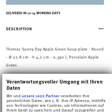
DELIVERED IN 10-14 WORKING DAYS
DESCRIPTION
Thomas Sunny Day Apple Green Soup plate - Round
- Ø 22,8 cm - h 4,2 cm - 0,390 l, Porcelain Apple
Green
The extensive colour palette with the great variety
Verantwortungsvoller Umgang mit Ihren
of combinations make Sunny Day so special,
Daten
allowing it to be used in cooking and kitchen
Wir und
unsere 1022 Partner
verarbeiten Ihre
persönlichen Daten, wie z. B. Ihre IP-Adresse, mithilfe
worlds of every kind. Sunny Day’s pleasing and
von Technologien wie Cookies, um Informationen auf
cheerful style ensures that every day is simply
Ihrem Gerät zu speichern und darauf zuzugreifen und