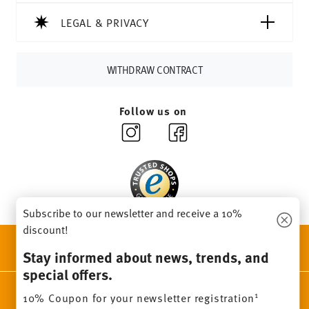
soon as your parcel is dispatched.
Delivery time:
3-5 working days for delivery within
LEGAL & PRIVACY
Germany for items in stock. You can view delivery times to
other countries
here
.
Returns:
For returns, please use our
returns service
.
WITHDRAW CONTRACT
Follow us on
Subscribe to our newsletter and receive a 10%
discount!
DISCOVER ALL OUR BRANDS
Stay informed about news, trends, and
Beauty & functionality for your home
special offers.
Homepage
General terms and conditions
Privacy policy
1
10% Coupon for your newsletter registration