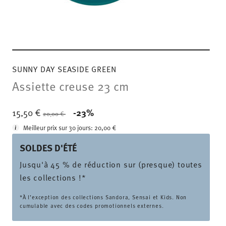
SUNNY DAY SEASIDE GREEN
Assiette creuse 23 cm
Price reduced from
to
15,50 €
-23%
20,00 €
Meilleur prix sur 30 jours:
20,00 €
SOLDES D'ÉTÉ
Jusqu'à 45 % de réduction sur (presque) toutes
les collections !*
*À l’exception des collections Sandora, Sensai et Kids. Non
cumulable avec des codes promotionnels externes.