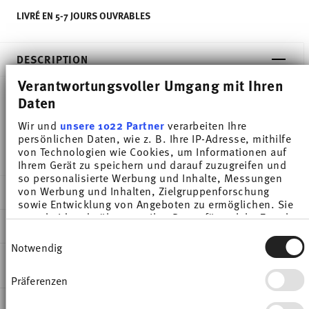
LIVRÉ EN 5-7 JOURS OUVRABLES
DESCRIPTION
Verantwortungsvoller Umgang mit Ihren
Daten
Thomas Sunny Day Seaside Green Soup plate -
Wir und
unsere 1022 Partner
verarbeiten Ihre
Rond - Ø 22,8 cm - h 4,2 cm - 0,390 l, Porcelaine
persönlichen Daten, wie z. B. Ihre IP-Adresse, mithilfe
von Technologien wie Cookies, um Informationen auf
Ihrem Gerät zu speichern und darauf zuzugreifen und
so personalisierte Werbung und Inhalte, Messungen
von Werbung und Inhalten, Zielgruppenforschung
DÉTAILS
sowie Entwicklung von Angeboten zu ermöglichen. Sie
entscheiden darüber, wer Ihre Daten für welche Zwecke
Thomas
DIMENSIONS
nutzt. Sie können Ihre Einwilligung jederzeit über die
Sunny Day
Einwilligungsauswahl
Cookie-Erklärung oder durch Klicken auf das Privacy
Notwendig
Seaside Green
22,80 cm
Trigger Symbol ändern oder widerrufen
INSTRUCTIONS D'ENTRETIEN ET DE
Porcelaine
22,80 cm
SÉCURITÉ
Präferenzen
Wenn Sie es erlauben, würden wir auch gerne:
Seaside Green
22,80 cm
Informationen über Ihre geografische Lage
10850-408544-10323
4,20 cm
EXPÉDITION ET RETOURS