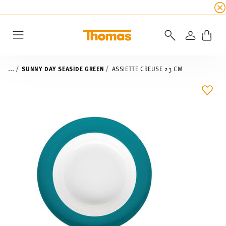
SOLDES D'ÉTÉ
☀️ 45% de réduction sur toutes l
CONNEXI
Menu
...
SUNNY DAY SEASIDE GREEN
ASSIETTE CREUSE 23 CM
LIST