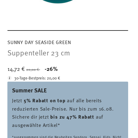
SUNNY DAY SEASIDE GREEN
Suppenteller 23 cm
Price reduced from
to
14,72 €
-26%
20,00 €
30-Tage-Bestpreis:
20,00 €
Summer SALE
Jetzt
5% Rabatt on top
auf alle bereits
reduzierten Sale-Preise. Nur bis zum 16.08.
Sichere dir jetzt
bis zu 47% Rabatt
auf
ausgewählte Artikel*
*ausgenommen sind die Neuheiten Sandora, Sensai, Kids. Nicht