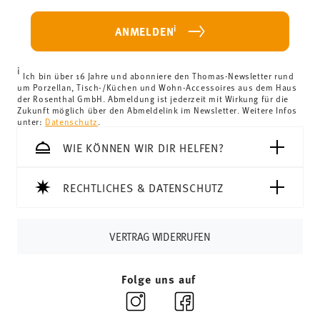
weniger als 69,90 € beträgt, fallen Versandkosten an. Für
Deutschland betragen diese 4,90 €. Für alle anderen
i
ANMELDEN
Länder können Sie die Lieferkosten
hier einsehen
.
Vereinigtes Königreich:
Für Lieferungen ins Vereinigte
i
Königreich liegt der Mindestbestellwert bei £135, die
Ich bin über 16 Jahre und abonniere den Thomas-Newsletter rund
um Porzellan, Tisch-/Küchen und Wohn-Accessoires aus dem Haus
Lieferung erfolgt versandkostenfrei.
der Rosenthal GmbH. Abmeldung ist jederzeit mit Wirkung für die
Schweiz:
Lieferungen in die Schweiz sind ab 69,90 CHF
Zukunft möglich über den Abmeldelink im Newsletter. Weitere Infos
unter:
Datenschutz
.
versandkostenfrei. Unter einem Bestellwert von 69,90
CHF liegen die Versandkosten bei 36,90 CHF.
WIE KÖNNEN WIR DIR HELFEN?
Tracking:
Sie erhalten per E-Mail einen Trackingcode,
sobald Ihr Paket auf die Reise geht.
RECHTLICHES & DATENSCHUTZ
Lieferzeit innerhalb Deutschlands:
3-5 Werktage für
vorrätige Artikel. Sie können die Lieferzeiten in andere
Länder
hier einsehen
.
VERTRAG WIDERRUFEN
Retouren:
Für Retouren nutzen Sie bitte
unseren
Retourenservice
.
Folge uns auf