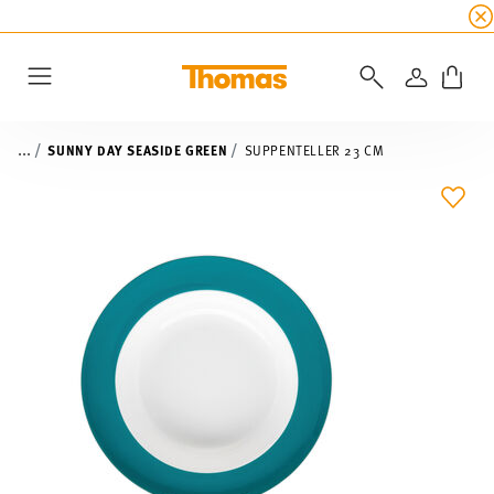
SUMMER SALE
☀️ Jetzt
5% Rabatt on top!
Bis z
ANMELD
Menu
...
SUNNY DAY SEASIDE GREEN
SUPPENTELLER 23 CM
ADD 