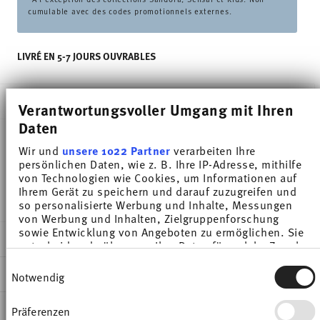
cumulable avec des codes promotionnels externes.
LIVRÉ EN 5-7 JOURS OUVRABLES
DESCRIPTION
Verantwortungsvoller Umgang mit Ihren
Daten
Wir und
unsere 1022 Partner
verarbeiten Ihre
Thomas Sunny Day Nordic Blue Breakfast plate -
persönlichen Daten, wie z. B. Ihre IP-Adresse, mithilfe
von Technologien wie Cookies, um Informationen auf
Rond - Ø 21,7 cm - h 1,9 cm, Porcelaine
Ihrem Gerät zu speichern und darauf zuzugreifen und
so personalisierte Werbung und Inhalte, Messungen
von Werbung und Inhalten, Zielgruppenforschung
sowie Entwicklung von Angeboten zu ermöglichen. Sie
DÉTAILS
entscheiden darüber, wer Ihre Daten für welche Zwecke
nutzt. Sie können Ihre Einwilligung jederzeit über die
Thomas
Einwilligungsauswahl
Cookie-Erklärung oder durch Klicken auf das Privacy
DIMENSIONS
Notwendig
Sunny Day
Trigger Symbol ändern oder widerrufen
Nordic Blue
21,70 cm
INSTRUCTIONS D'ENTRETIEN ET DE
Präferenzen
Wenn Sie es erlauben, würden wir auch gerne:
Porcelaine
21,70 cm