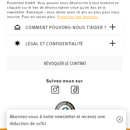
Royaume-Uni :
Pour les livraisons au Royaume-Uni, le
Rosenthal GmbH. Vous pouvez vous désinscrire à tout moment en
cliquant sur le lien de désinscription situé qu’en bas de la
montant minimum de commande est de 135 £. La
newsletter. Remarque : vous devez avoir 16 ans ou plus pour vous
livraison est offerte.
inscrire. Pour en savoir plus:
Protection des données
.
Suisse :
Les livraisons en Suisse sont gratuites à partir de
COMMENT POUVONS-NOUS T'AIDER ?
69,90 CHF. Pour toute commande inférieure à 69,90 CHF,
les frais de livraison s'élèvent à 36,90 CHF.
Suivi :
Vous recevrez un code de suivi par e-mail dès que
LÉGAL ET CONFIDENTIALITÉ
votre colis aura été expédié.
Délai de livraison en France :
5-7 jours ouvrables pour les
RÉVOQUER LE CONTRAT
articles en stock. Vous pouvez consulter les délais de
livraison vers d'autres pays
ici
.
Retours :
Pour les retours, veuillez utiliser notre
service
Suivez-nous sur
de retour
.
Abonnez-vous à notre newsletter et recevez une
réduction de 10%!