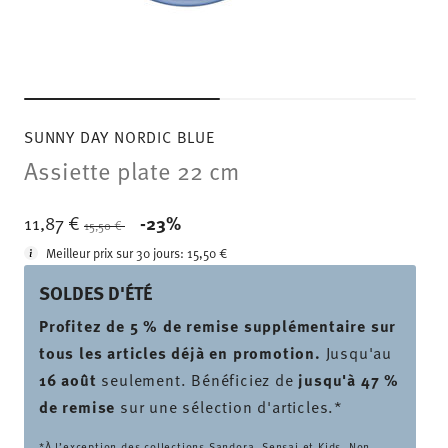
SUNNY DAY NORDIC BLUE
Assiette plate 22 cm
Price reduced from
to
11,87 €
-23%
15,50 €
Meilleur prix sur 30 jours:
15,50 €
SOLDES D'ÉTÉ
Profitez de 5 % de remise supplémentaire sur
tous les articles déjà en promotion.
Jusqu'au
16 août
seulement. Bénéficiez de
jusqu'à 47 %
de remise
sur une sélection d'articles.*
*À l’exception des collections Sandora, Sensai et Kids. Non