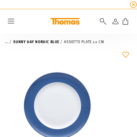
SOLDES D'ÉTÉ
☀️
5 % de remise supplémentaire
CONNEXI
Menu
...
SUNNY DAY NORDIC BLUE
ASSIETTE PLATE 22 CM
LIST