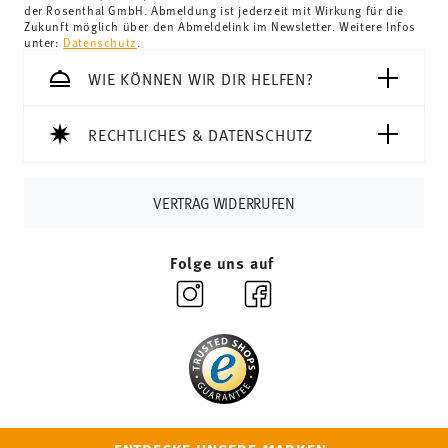
der Rosenthal GmbH. Abmeldung ist jederzeit mit Wirkung für die
Schweiz:
Lieferungen in die Schweiz sind ab 69,90 CHF
Zukunft möglich über den Abmeldelink im Newsletter. Weitere Infos
unter:
Datenschutz
.
versandkostenfrei. Unter einem Bestellwert von 69,90
CHF liegen die Versandkosten bei 36,90 CHF.
WIE KÖNNEN WIR DIR HELFEN?
Tracking:
Sie erhalten per E-Mail einen Trackingcode,
sobald Ihr Paket auf die Reise geht.
RECHTLICHES & DATENSCHUTZ
Lieferzeit innerhalb Deutschlands:
3-5 Werktage für
vorrätige Artikel. Sie können die Lieferzeiten in andere
Länder
hier einsehen
.
VERTRAG WIDERRUFEN
Retouren:
Für Retouren nutzen Sie bitte
unseren
Retourenservice
.
Folge uns auf
Abonniere unseren Newsletter und erhalte einen
Rabatt im Wert von 10%!