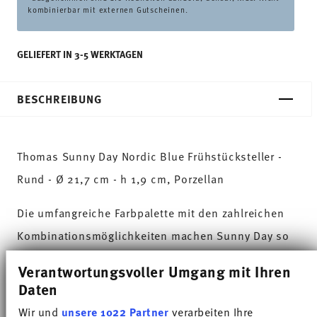
kombinierbar mit externen Gutscheinen.
GELIEFERT IN 3-5 WERKTAGEN
BESCHREIBUNG
Thomas Sunny Day Nordic Blue Frühstücksteller -
Rund - Ø 21,7 cm - h 1,9 cm, Porzellan
Die umfangreiche Farbpalette mit den zahlreichen
Kombinationsmöglichkeiten machen Sunny Day so
besonders und ermöglichen den Einsatz in
Verantwortungsvoller Umgang mit Ihren
verschiedensten Koch- und Küchenwelten. Auf
Daten
sympathische und gut gelaunte Weise sorgt Sunny
Wir und
unsere 1022 Partner
verarbeiten Ihre