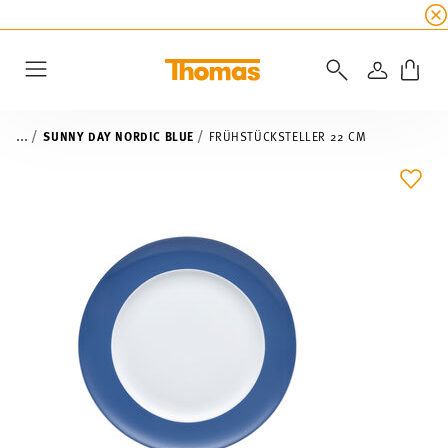
SUMMER SALE
☀️ Jetzt
5% Rabatt on top!
Bis z
ANMELD
Menu
...
SUNNY DAY NORDIC BLUE
FRÜHSTÜCKSTELLER 22 CM
ADD 