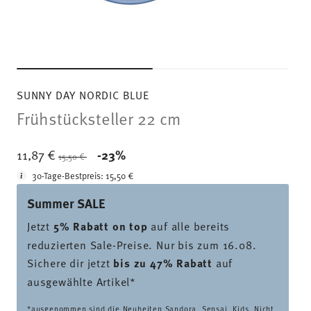
SUNNY DAY NORDIC BLUE
Frühstücksteller 22 cm
Price reduced from
to
11,87 €
-23%
15,50 €
30-Tage-Bestpreis:
15,50 €
Summer SALE
Jetzt
5% Rabatt on top
auf alle bereits
reduzierten Sale-Preise. Nur bis zum 16.08.
Sichere dir jetzt
bis zu 47% Rabatt
auf
ausgewählte Artikel*
*ausgenommen sind die Neuheiten Sandora, Sensai, Kids. Nicht