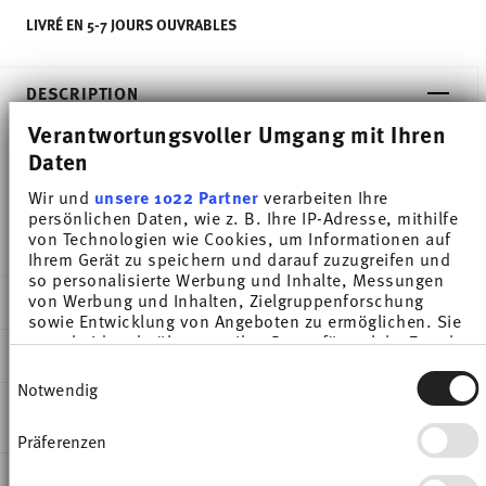
LIVRÉ EN 5-7 JOURS OUVRABLES
DESCRIPTION
Verantwortungsvoller Umgang mit Ihren
Daten
Thomas Trend Colour Moss Green Dinner plate -
Wir und
unsere 1022 Partner
verarbeiten Ihre
Rond - Ø 25,5 cm - h 2,9 cm, Porcelaine
persönlichen Daten, wie z. B. Ihre IP-Adresse, mithilfe
von Technologien wie Cookies, um Informationen auf
Ihrem Gerät zu speichern und darauf zuzugreifen und
so personalisierte Werbung und Inhalte, Messungen
von Werbung und Inhalten, Zielgruppenforschung
DÉTAILS
sowie Entwicklung von Angeboten zu ermöglichen. Sie
entscheiden darüber, wer Ihre Daten für welche Zwecke
Thomas
DIMENSIONS
nutzt. Sie können Ihre Einwilligung jederzeit über die
Trend Colour
Einwilligungsauswahl
Cookie-Erklärung oder durch Klicken auf das Privacy
Notwendig
Moss Green
25,50 cm
Trigger Symbol ändern oder widerrufen
INSTRUCTIONS D'ENTRETIEN ET DE
Porcelaine
25,50 cm
SÉCURITÉ
Präferenzen
Wenn Sie es erlauben, würden wir auch gerne:
Moss Green
25,50 cm
Informationen über Ihre geografische Lage
11400-401922-10226
2,90 cm
EXPÉDITION ET RETOURS