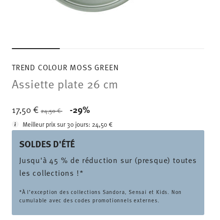
TREND COLOUR MOSS GREEN
Assiette plate 26 cm
Price reduced from
to
17,50 €
-29%
24,50 €
Meilleur prix sur 30 jours:
24,50 €
SOLDES D'ÉTÉ
Jusqu'à 45 % de réduction sur (presque) toutes
les collections !*
*À l’exception des collections Sandora, Sensai et Kids. Non
cumulable avec des codes promotionnels externes.