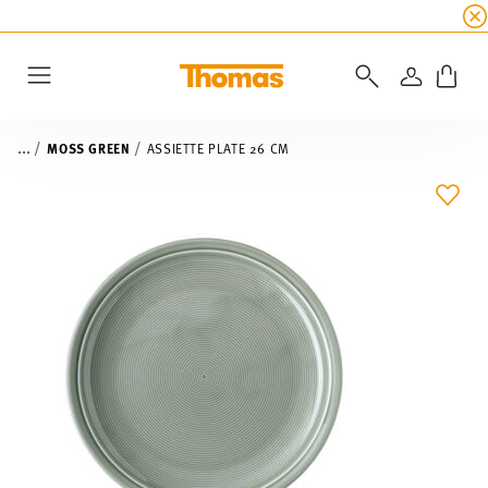
SOLDES D'ÉTÉ
☀️ 45% de réduction sur toutes l
CONNEXI
Menu
...
MOSS GREEN
ASSIETTE PLATE 26 CM
LIST