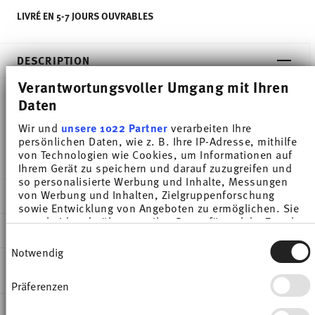
LIVRÉ EN 5-7 JOURS OUVRABLES
DESCRIPTION
Verantwortungsvoller Umgang mit Ihren
Daten
Thomas Sunny Day Soft Red Dinner plate - Rond - Ø
Wir und
unsere 1022 Partner
verarbeiten Ihre
27,0 cm - h 2,8 cm, Porcelaine
persönlichen Daten, wie z. B. Ihre IP-Adresse, mithilfe
von Technologien wie Cookies, um Informationen auf
Ihrem Gerät zu speichern und darauf zuzugreifen und
so personalisierte Werbung und Inhalte, Messungen
von Werbung und Inhalten, Zielgruppenforschung
DÉTAILS
sowie Entwicklung von Angeboten zu ermöglichen. Sie
entscheiden darüber, wer Ihre Daten für welche Zwecke
Thomas
DIMENSIONS
nutzt. Sie können Ihre Einwilligung jederzeit über die
Sunny Day
Einwilligungsauswahl
Cookie-Erklärung oder durch Klicken auf das Privacy
Notwendig
Soft Red
27,00 cm
Trigger Symbol ändern oder widerrufen
INSTRUCTIONS D'ENTRETIEN ET DE
Porcelaine
27,00 cm
SÉCURITÉ
Präferenzen
Wenn Sie es erlauben, würden wir auch gerne:
Soft Red
27,00 cm
Informationen über Ihre geografische Lage
10850-408601-10227
2,80 cm
EXPÉDITION ET RETOURS