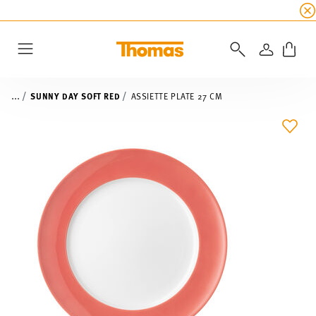
SOLDES D'ÉTÉ
☀️ 45% de réduction sur toutes l
CONNEXI
Menu
...
SUNNY DAY SOFT RED
ASSIETTE PLATE 27 CM
LIST