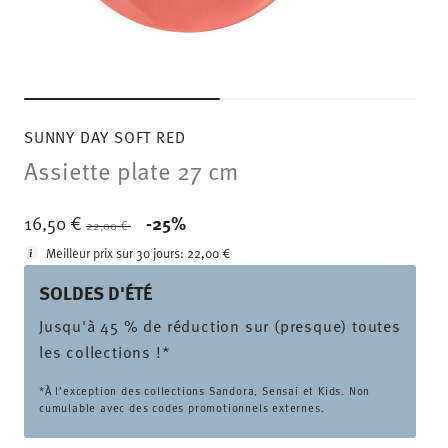
SUNNY DAY SOFT RED
Assiette plate 27 cm
Price reduced from
to
16,50 €
-25%
22,00 €
Meilleur prix sur 30 jours:
22,00 €
SOLDES D'ÉTÉ
Jusqu'à 45 % de réduction sur (presque) toutes
les collections !*
*À l’exception des collections Sandora, Sensai et Kids. Non
cumulable avec des codes promotionnels externes.