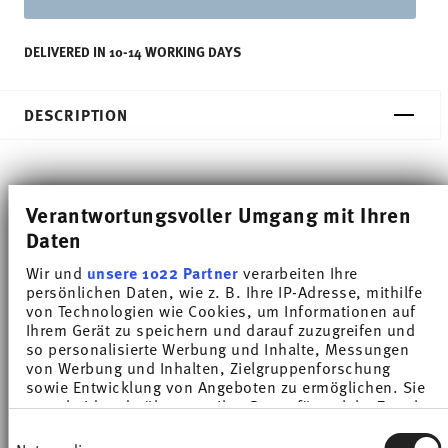
DELIVERED IN 10-14 WORKING DAYS
DESCRIPTION
Thomas Sunny Day Soft Red Dinner plate - Round -
Verantwortungsvoller Umgang mit Ihren
Ø 27,0 cm - h 2,8 cm, Porcelain
Daten
Wir und
unsere 1022 Partner
verarbeiten Ihre
The extensive colour palette with the great variety
persönlichen Daten, wie z. B. Ihre IP-Adresse, mithilfe
of combinations make Sunny Day so special,
von Technologien wie Cookies, um Informationen auf
Ihrem Gerät zu speichern und darauf zuzugreifen und
allowing it to be used in cooking and kitchen
so personalisierte Werbung und Inhalte, Messungen
von Werbung und Inhalten, Zielgruppenforschung
worlds of every kind. Sunny Day’s pleasing and
sowie Entwicklung von Angeboten zu ermöglichen. Sie
cheerful style ensures that every day is simply
entscheiden darüber, wer Ihre Daten für welche Zwecke
nutzt. Sie können Ihre Einwilligung jederzeit über die
Einwilligungsauswahl
unique.HAVE A SUNNY DAY!
Cookie-Erklärung oder durch Klicken auf das Privacy