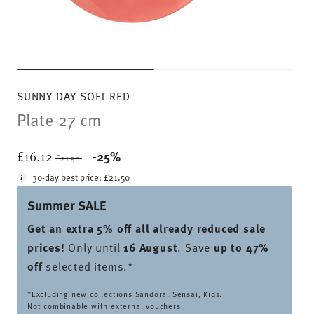
SUNNY DAY SOFT RED
Plate 27 cm
Price reduced from
to
£16.12
-25%
£21.50
30-day best price:
£21.50
Summer SALE
Get an extra 5% off all already reduced sale
prices
!
Only until
16 August
. Save
up to 47%
off
selected items.*
*Excluding new collections Sandora, Sensai, Kids.
Not combinable with external vouchers.