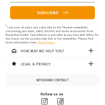
Food contact safe
haben.
purchase is less than 69,90 €, delivery charges will apply.
For Germany, these are 4,90 €. For all other countries, you
i
SUBSCRIBE
can view the delivery costs
here
.
United Kingdom:
the minimum order value is £135, and
i
delivery is free of charge.
I am over 16 years and subscribe to the Thomas newsletter
concerning porcelain, table, kitchen and home accessories from
Switzerland:
delivery is free of charge for orders over
Rosenthal GmbH. Cancellation is possible at any time with effect for
the future via the unsubscribe link in the newsletter. Please find
69,90 CHF. If the value of your purchase is less than
more information here:
Data Privacy
.
69,90 CHF, delivery charges are 36,90 CHF.
Tracking:
You will receive a tracking code by e-mail as
HOW MAY WE HELP YOU?
soon as your parcel is dispatched.
Delivery time:
3-5 working days for delivery within
LEGAL & PRIVACY
Germany for items in stock. You can view delivery times to
other countries
here
.
Returns:
For returns, please use our
returns service
.
WITHDRAW CONTRACT
Follow us on