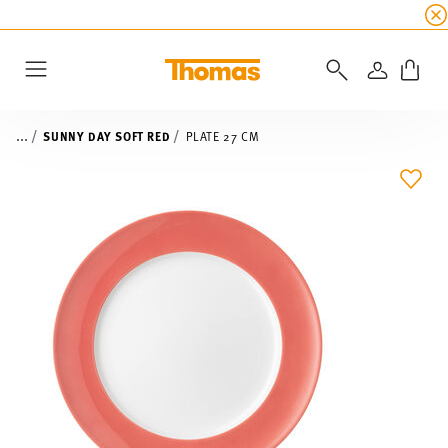
SUMMER SALE
☀️ Get an
extra 5% off
all alread
LOGIN
Menu
...
SUNNY DAY SOFT RED
PLATE 27 CM
ADD 