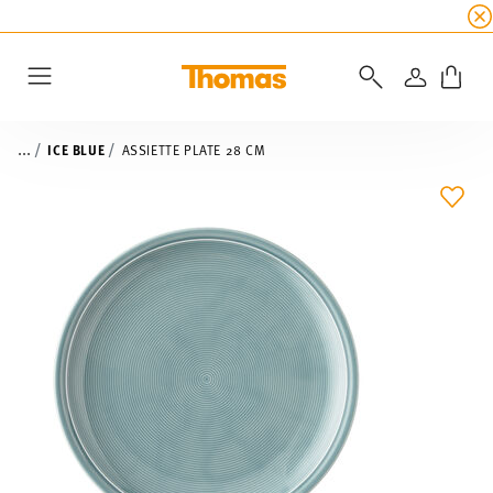
SOLDES D'ÉTÉ
☀️ 45% de réduction sur toutes l
CONNEXI
Menu
...
ICE BLUE
ASSIETTE PLATE 28 CM
LIST