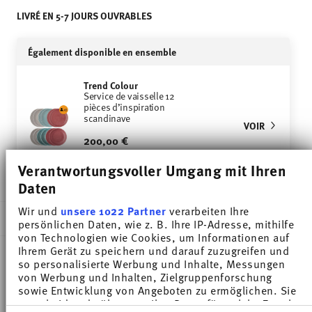
LIVRÉ EN 5-7 JOURS OUVRABLES
Également disponible en ensemble
Trend Colour
Service de vaisselle 12
pièces d’inspiration
scandinave
VOIR
200,00 €
Price reduced from
to
302,40 €
-34%
Verantwortungsvoller Umgang mit Ihren
Daten
Wir und
unsere 1022 Partner
verarbeiten Ihre
DESCRIPTION
persönlichen Daten, wie z. B. Ihre IP-Adresse, mithilfe
von Technologien wie Cookies, um Informationen auf
Ihrem Gerät zu speichern und darauf zuzugreifen und
so personalisierte Werbung und Inhalte, Messungen
Thomas Trend Colour Ice Blue Dinner plate - Rond -
von Werbung und Inhalten, Zielgruppenforschung
sowie Entwicklung von Angeboten zu ermöglichen. Sie
Ø 28,1 cm - h 3,1 cm, Porcelaine
entscheiden darüber, wer Ihre Daten für welche Zwecke