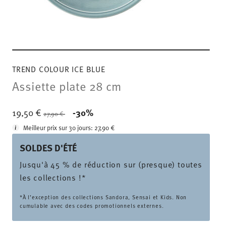
TREND COLOUR ICE BLUE
Assiette plate 28 cm
Price reduced from
to
19,50 €
-30%
27,90 €
Meilleur prix sur 30 jours:
27,90 €
SOLDES D'ÉTÉ
Jusqu'à 45 % de réduction sur (presque) toutes
les collections !*
*À l’exception des collections Sandora, Sensai et Kids. Non
cumulable avec des codes promotionnels externes.