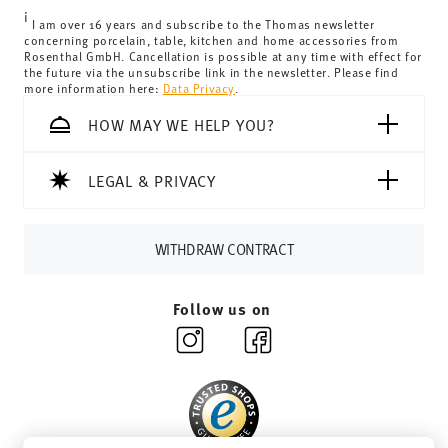
United Kingdom:
the minimum order value is £135, and
i
delivery is free of charge.
I am over 16 years and subscribe to the Thomas newsletter
concerning porcelain, table, kitchen and home accessories from
Switzerland:
delivery is free of charge for orders over
Rosenthal GmbH. Cancellation is possible at any time with effect for
the future via the unsubscribe link in the newsletter. Please find
69,90 CHF. If the value of your purchase is less than
more information here:
Data Privacy
.
69,90 CHF, delivery charges are 36,90 CHF.
Tracking:
You will receive a tracking code by e-mail as
HOW MAY WE HELP YOU?
soon as your parcel is dispatched.
Delivery time:
3-5 working days for delivery within
LEGAL & PRIVACY
Germany for items in stock. You can view delivery times to
other countries
here
.
Returns:
For returns, please use our
returns service
.
WITHDRAW CONTRACT
Follow us on