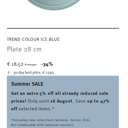
TREND COLOUR ICE BLUE
Plate 28 cm
Price reduced from
to
€ 18,52
-34%
€ 27,90
30-day best price:
€ 27,90
Summer SALE
Get an extra 5% off all already reduced sale
prices
!
Only until
16 August
. Save
up to 47%
off
selected items.*
*Excluding new collections Sandora, Sensai, Kids.
Not combinable with external vouchers.