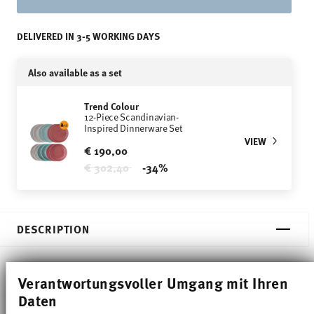
DELIVERED IN 3-5 WORKING DAYS
Also available as a set
Trend Colour
12-Piece Scandinavian-
Inspired Dinnerware Set
VIEW
€ 190,00
Price reduced from
to
€ 302,40
-34%
DESCRIPTION
Verantwortungsvoller Umgang mit Ihren
Thomas Trend Colour Ice Blue Dinner plate - Round
Daten
- Ø 28,1 cm - h 3,1 cm, Porcelain