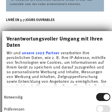
cumulable avec des codes promotionnels externes.
LIVRÉ EN 5-7 JOURS OUVRABLES
DESCRIPTION
Verantwortungsvoller Umgang mit Ihren
Daten
Wir und
unsere 1022 Partner
verarbeiten Ihre
Thomas Trend Weiss Cuillère porcelain - 13,0 cm x
persönlichen Daten, wie z. B. Ihre IP-Adresse, mithilfe
von Technologien wie Cookies, um Informationen auf
4,5 cm - h 4,5 cm, Porcelaine
Ihrem Gerät zu speichern und darauf zuzugreifen und
so personalisierte Werbung und Inhalte, Messungen
von Werbung und Inhalten, Zielgruppenforschung
sowie Entwicklung von Angeboten zu ermöglichen. Sie
DÉTAILS
entscheiden darüber, wer Ihre Daten für welche Zwecke
nutzt. Sie können Ihre Einwilligung jederzeit über die
Thomas
Einwilligungsauswahl
Cookie-Erklärung oder durch Klicken auf das Privacy
DIMENSIONS
Notwendig
Trend
Trigger Symbol ändern oder widerrufen
Blanc
13,00 cm
INSTRUCTIONS D'ENTRETIEN ET DE
Präferenzen
Wenn Sie es erlauben, würden wir auch gerne:
Porcelaine
4,50 cm