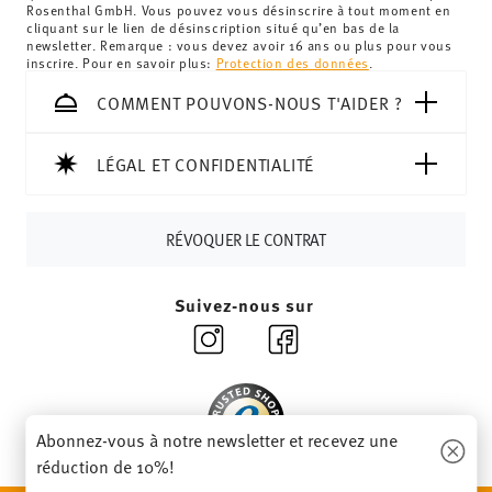
Royaume-Uni :
Pour les livraisons au Royaume-Uni, le
Rosenthal GmbH. Vous pouvez vous désinscrire à tout moment en
cliquant sur le lien de désinscription situé qu’en bas de la
montant minimum de commande est de 135 £. La
newsletter. Remarque : vous devez avoir 16 ans ou plus pour vous
livraison est offerte.
inscrire. Pour en savoir plus:
Protection des données
.
Suisse :
Les livraisons en Suisse sont gratuites à partir de
COMMENT POUVONS-NOUS T'AIDER ?
69,90 CHF. Pour toute commande inférieure à 69,90 CHF,
les frais de livraison s'élèvent à 36,90 CHF.
Suivi :
Vous recevrez un code de suivi par e-mail dès que
LÉGAL ET CONFIDENTIALITÉ
votre colis aura été expédié.
Délai de livraison en France :
5-7 jours ouvrables pour les
RÉVOQUER LE CONTRAT
articles en stock. Vous pouvez consulter les délais de
livraison vers d'autres pays
ici
.
Retours :
Pour les retours, veuillez utiliser notre
service
Suivez-nous sur
de retour
.
Abonnez-vous à notre newsletter et recevez une
réduction de 10%!