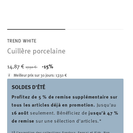
TREND WHITE
Cuillère porcelaine
Price reduced from
to
14,87 €
-15%
17,50 €
Meilleur prix sur 30 jours:
17,50 €
SOLDES D'ÉTÉ
Profitez de 5 % de remise supplémentaire sur
tous les articles déjà en promotion.
Jusqu'au
16 août
seulement. Bénéficiez de
jusqu'à 47 %
de remise
sur une sélection d'articles.*
*À l’exception des collections Sandora, Sensai et Kids. Non