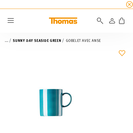
SOLDES D'ÉTÉ
☀️
5 % de remise supplémentaire
CONNEXI
Menu
...
SUNNY DAY SEASIDE GREEN
GOBELET AVEC ANSE
LIST