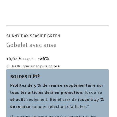
SUNNY DAY SEASIDE GREEN
Gobelet avec anse
Price reduced from
to
16,62 €
-26%
22,50 €
Meilleur prix sur 30 jours:
22,50 €
SOLDES D'ÉTÉ
Profitez de 5 % de remise supplémentaire sur
tous les articles déjà en promotion.
Jusqu'au
16 août
seulement. Bénéficiez de
jusqu'à 47 %
de remise
sur une sélection d'articles.*
*À l’exception des collections Sandora, Sensai et Kids. Non