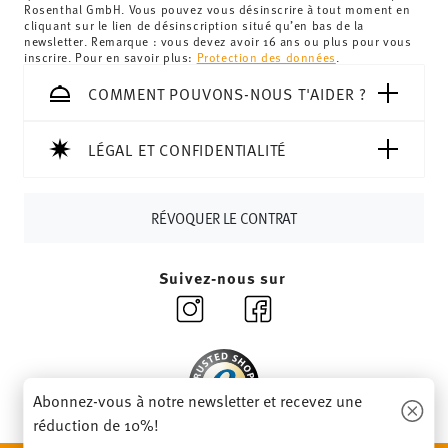
Royaume-Uni :
Pour les livraisons au Royaume-Uni, le
Rosenthal GmbH. Vous pouvez vous désinscrire à tout moment en
cliquant sur le lien de désinscription situé qu’en bas de la
montant minimum de commande est de 135 £. La
newsletter. Remarque : vous devez avoir 16 ans ou plus pour vous
livraison est offerte.
inscrire. Pour en savoir plus:
Protection des données
.
Suisse :
Les livraisons en Suisse sont gratuites à partir de
COMMENT POUVONS-NOUS T'AIDER ?
69,90 CHF. Pour toute commande inférieure à 69,90 CHF,
les frais de livraison s'élèvent à 36,90 CHF.
Suivi :
Vous recevrez un code de suivi par e-mail dès que
LÉGAL ET CONFIDENTIALITÉ
votre colis aura été expédié.
Délai de livraison en France :
5-7 jours ouvrables pour les
RÉVOQUER LE CONTRAT
articles en stock. Vous pouvez consulter les délais de
livraison vers d'autres pays
ici
.
Retours :
Pour les retours, veuillez utiliser notre
service
Suivez-nous sur
de retour
.
Abonnez-vous à notre newsletter et recevez une
réduction de 10%!