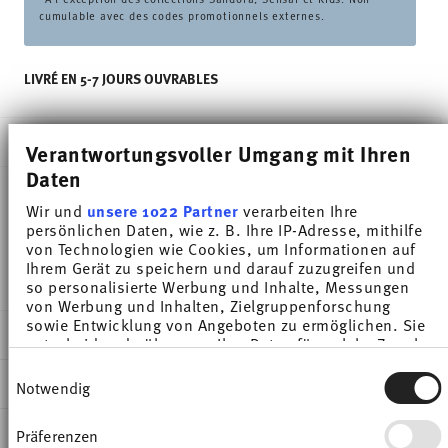
cumulable avec des codes promotionnels externes.
LIVRÉ EN 5-7 JOURS OUVRABLES
DESCRIPTION
Verantwortungsvoller Umgang mit Ihren
Daten
Wir und
unsere 1022 Partner
verarbeiten Ihre
Thomas Sunny Day Seaside Green Gobelet - Rond -
persönlichen Daten, wie z. B. Ihre IP-Adresse, mithilfe
von Technologien wie Cookies, um Informationen auf
Ø 7,2 cm - h 8,8 cm - 0,300 l, Porcelaine
Ihrem Gerät zu speichern und darauf zuzugreifen und
so personalisierte Werbung und Inhalte, Messungen
von Werbung und Inhalten, Zielgruppenforschung
sowie Entwicklung von Angeboten zu ermöglichen. Sie
DÉTAILS
entscheiden darüber, wer Ihre Daten für welche Zwecke
nutzt. Sie können Ihre Einwilligung jederzeit über die
Thomas
Einwilligungsauswahl
Cookie-Erklärung oder durch Klicken auf das Privacy
DIMENSIONS
Notwendig
Sunny Day
Trigger Symbol ändern oder widerrufen
Seaside Green
7,20 cm
INSTRUCTIONS D'ENTRETIEN ET DE
Präferenzen
Wenn Sie es erlauben, würden wir auch gerne:
Porcelaine
10,90 cm