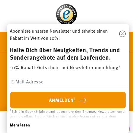
Abonniere unseren Newsletter und erhalte einen
Rabatt im Wert von 10%!
ENTDECKE UNSERE MARKEN
Design & Funktionalität für Dein Zuhause
Halte Dich über Neuigkeiten, Trends und
Sonderangebote auf dem Laufenden.
Homepage
AGB
Datenschutzhinweise
Impressum
1
10% Rabatt-Gutschein bei Newsletteranmeldung
Cookie-Einwilligung ändern
Insert your email to register for the newsletters
*
Alle Preise inkl. MwSt. und
zzgl. Versandkosten.
1
Sie können den Code bei Ihrem nächsten Einkauf direkt im
Bestellprozess eingeben. Eine Kombination mit anderen
Gutscheinen/ Rabattaktionen ist nicht möglich. Der Gutschein ist
nicht im Nachhinein verrechenbar. Keine Barauszahlung, Restbetrag
i
ANMELDEN
verfällt.
eit
Mit einer Geschichte, die 1814 in
Pa
© 2025 Rosenthal GmbH. All rights reserved
i
Ich bin über 16 Jahre und abonniere den Thomas-Newsletter rund
Bayern begann, ist
2.3.8
um Porzellan, Tisch-/Küchen und Wohn-Accessoires aus dem
und
Hutschenreuther eine klassische
Haus der Rosenthal GmbH. Abmeldung ist jederzeit mit Wirkung
In Den Warenkorb Legen
ind
Marke für ein Lebensgefühl, das
sp
Mehr lesen
für die Zukunft möglich über den Abmeldelink im Newsletter.
al
dazu einlädt, in der Natur und
de
Weitere Infos unter:
Datenschutz
.