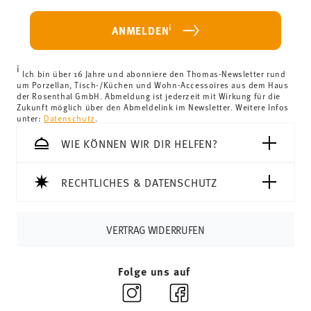
weniger als 69,90 € beträgt, fallen Versandkosten an. Für
Deutschland betragen diese 4,90 €. Für alle anderen
i
ANMELDEN
Länder können Sie die Lieferkosten
hier einsehen
.
Vereinigtes Königreich:
Für Lieferungen ins Vereinigte
i
Königreich liegt der Mindestbestellwert bei £135, die
Ich bin über 16 Jahre und abonniere den Thomas-Newsletter rund
um Porzellan, Tisch-/Küchen und Wohn-Accessoires aus dem Haus
Lieferung erfolgt versandkostenfrei.
der Rosenthal GmbH. Abmeldung ist jederzeit mit Wirkung für die
Schweiz:
Lieferungen in die Schweiz sind ab 69,90 CHF
Zukunft möglich über den Abmeldelink im Newsletter. Weitere Infos
unter:
Datenschutz
.
versandkostenfrei. Unter einem Bestellwert von 69,90
CHF liegen die Versandkosten bei 36,90 CHF.
WIE KÖNNEN WIR DIR HELFEN?
Tracking:
Sie erhalten per E-Mail einen Trackingcode,
sobald Ihr Paket auf die Reise geht.
RECHTLICHES & DATENSCHUTZ
Lieferzeit innerhalb Deutschlands:
3-5 Werktage für
vorrätige Artikel. Sie können die Lieferzeiten in andere
Länder
hier einsehen
.
VERTRAG WIDERRUFEN
Retouren:
Für Retouren nutzen Sie bitte
unseren
Retourenservice
.
Folge uns auf