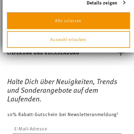
verarbeitet werden, und legen Sie Ihre Präferenzen im
Details zeigen
DETAILS
Abschnitt Einzelheiten
fest.
Thomas
Wir verwenden Cookies, um Inhalte und Anzeigen zu
MA
ß
E
Alle zulassen
Sunny Day
personalisieren, Funktionen für soziale Medien
anbieten zu können und die Zugriffe auf unsere
Seaside Green
7,20 cm
PFLEGE- UND
Website zu analysieren. Außerdem geben wir
Porzellan
10,90 cm
SICHERHEITSINFORMATIONEN
Auswahl erlauben
Informationen zu Ihrer Verwendung unserer Website an
Seaside Green
7,90 cm
unsere Partner für soziale Medien, Werbung und
10850-408544-15505
8,80 cm
Analysen weiter. Unsere Partner führen diese
LIEFERUNG UND RÜCKSENDUNG
Informationen möglicherweise mit weiteren Daten
4012436508780
0.30 l
zusammen, die Sie ihnen bereitgestellt haben oder die
DE
208 gr
Services
sie im Rahmen Ihrer Nutzung der Dienste gesammelt
Footer
2017
0,00 cm
haben.
Rund
Halte Dich über Neuigkeiten, Trends
35 gr
Spülmaschinenfest
Mikrowellengeeignet
243 gr
Lieferzeiten & Versand
und Sonderangebote auf dem
1,0790 dm³
Laufenden.
Versandkostenfrei ab 69,90 €:
Ab einem Warenkorbwert
von 69,90 € ist die Lieferung in alle Lieferländer
1
10% Rabatt-Gutschein bei Newsletteranmeldung
(ausgenommen Lieferungen ins Vereinigte Königreich)
kostenlos.
Lebensmittelkontakt sicher
Insert your email to register for the newsletters
Lieferkosten unter 69,90 €:
Wenn der Wert Ihres Einkaufs