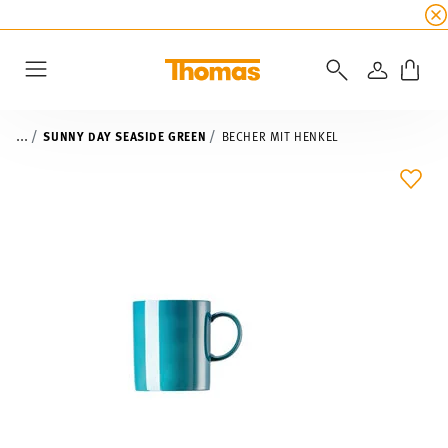
SUMMER SALE
☀️ Jetzt
5% Rabatt on top!
Bis z
ANMELD
Menu
...
SUNNY DAY SEASIDE GREEN
BECHER MIT HENKEL
ADD 