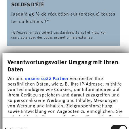
SOLDES D'ÉTÉ
Jusqu'à 45 % de réduction sur (presque) toutes
les collections !*
*À l’exception des collections Sandora, Sensai et Kids. Non
cumulable avec des codes promotionnels externes.
LIVRÉ EN 5-7 JOURS OUVRABLES
Verantwortungsvoller Umgang mit Ihren
Daten
DESCRIPTION
Wir und
unsere 1022 Partner
verarbeiten Ihre
persönlichen Daten, wie z. B. Ihre IP-Adresse, mithilfe
von Technologien wie Cookies, um Informationen auf
Ihrem Gerät zu speichern und darauf zuzugreifen und
Thomas Trend Colour Night Blue Tasse à café -
so personalisierte Werbung und Inhalte, Messungen
von Werbung und Inhalten, Zielgruppenforschung
Rond - Ø 14,3 cm - h 2,3 cm, Porcelaine
sowie Entwicklung von Angeboten zu ermöglichen. Sie
entscheiden darüber, wer Ihre Daten für welche Zwecke
nutzt. Sie können Ihre Einwilligung jederzeit über die
Einwilligungsauswahl
Cookie-Erklärung oder durch Klicken auf das Privacy