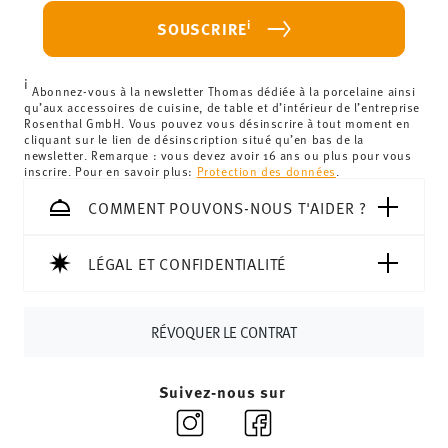
haben.
votre achat est inférieur à 69,90 €, des frais de livraison
i
SOUSCRIRE
s'appliquent. Pour les livraisons en France, ceux-ci
s'élèvent à 12,90 €. Pour tous les autres pays, vous
i
pouvez consulter les frais de livraison
ici
.
Abonnez-vous à la newsletter Thomas dédiée à la porcelaine ainsi
qu’aux accessoires de cuisine, de table et d’intérieur de l’entreprise
Royaume-Uni :
Pour les livraisons au Royaume-Uni, le
Rosenthal GmbH. Vous pouvez vous désinscrire à tout moment en
cliquant sur le lien de désinscription situé qu’en bas de la
montant minimum de commande est de 135 £. La
newsletter. Remarque : vous devez avoir 16 ans ou plus pour vous
livraison est offerte.
inscrire. Pour en savoir plus:
Protection des données
.
Suisse :
Les livraisons en Suisse sont gratuites à partir de
COMMENT POUVONS-NOUS T'AIDER ?
69,90 CHF. Pour toute commande inférieure à 69,90 CHF,
les frais de livraison s'élèvent à 36,90 CHF.
Suivi :
Vous recevrez un code de suivi par e-mail dès que
LÉGAL ET CONFIDENTIALITÉ
votre colis aura été expédié.
Délai de livraison en France :
5-7 jours ouvrables pour les
RÉVOQUER LE CONTRAT
articles en stock. Vous pouvez consulter les délais de
livraison vers d'autres pays
ici
.
Retours :
Pour les retours, veuillez utiliser notre
service
Suivez-nous sur
de retour
.