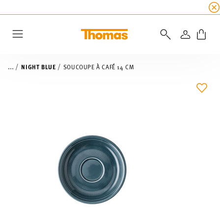
SOLDES D'ÉTÉ
☀️ 45% de réduction sur toutes l
CONNEXI
Menu
...
NIGHT BLUE
SOUCOUPE À CAFÉ 14 CM
LIST