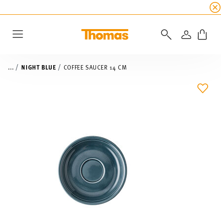
SUMMER SALE
☀️ Get an
extra 5% off
all alread
LOGIN
Menu
...
NIGHT BLUE
COFFEE SAUCER 14 CM
ADD 