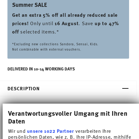
Summer SALE
Get an extra 5% off all already reduced sale
prices
!
Only until
16 August
. Save
up to 47%
off
selected items.*
*Excluding new collections Sandora, Sensai, Kids.
Not combinable with external vouchers.
DELIVERED IN 10-14 WORKING DAYS
DESCRIPTION
Verantwortungsvoller Umgang mit Ihren
Thomas Trend Colour Night Blue Coffee cup -
Daten
Round - Ø 14,3 cm - h 2,3 cm, Porcelain
Wir und
unsere 1022 Partner
verarbeiten Ihre
persönlichen Daten, wie z. B. Ihre IP-Adresse, mithilfe
Trend White is regarded worldwide as one of the