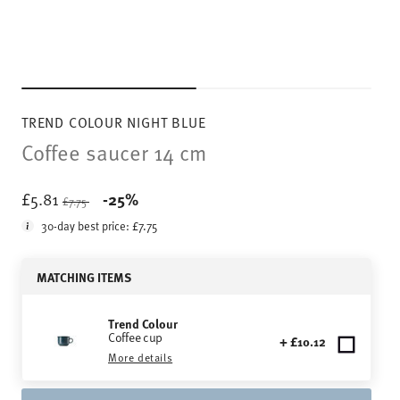
TREND COLOUR NIGHT BLUE
Coffee saucer 14 cm
Price reduced from
to
£5.81
-25%
£7.75
30-day best price:
£7.75
MATCHING ITEMS
Trend Colour
Coffee cup
+ £10.12
More details