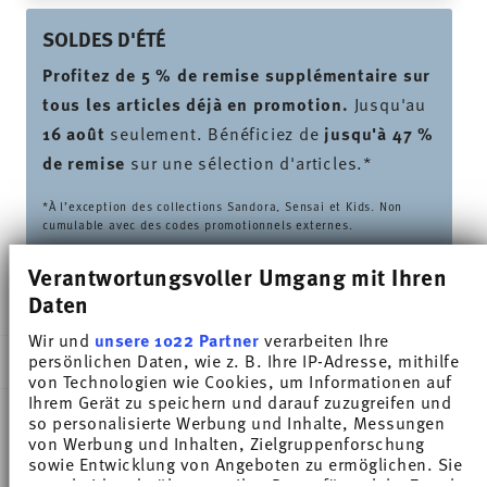
SOLDES D'ÉTÉ
Profitez de 5 % de remise supplémentaire sur
tous les articles déjà en promotion.
Jusqu'au
16 août
seulement. Bénéficiez de
jusqu'à 47 %
de remise
sur une sélection d'articles.*
*À l’exception des collections Sandora, Sensai et Kids. Non
cumulable avec des codes promotionnels externes.
Verantwortungsvoller Umgang mit Ihren
LIVRÉ EN 5-7 JOURS OUVRABLES
Daten
Wir und
unsere 1022 Partner
verarbeiten Ihre
persönlichen Daten, wie z. B. Ihre IP-Adresse, mithilfe
DESCRIPTION
von Technologien wie Cookies, um Informationen auf
Ihrem Gerät zu speichern und darauf zuzugreifen und
so personalisierte Werbung und Inhalte, Messungen
von Werbung und Inhalten, Zielgruppenforschung
Thomas Sunny Day Seaside Green Tasse expresso -
sowie Entwicklung von Angeboten zu ermöglichen. Sie
entscheiden darüber, wer Ihre Daten für welche Zwecke
Rond - Ø 11,9 cm - h 1,6 cm, Porcelaine