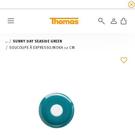
SOLDES D'ÉTÉ
☀️
5 % de remise supplémentaire
CONNEXI
Menu
...
SUNNY DAY SEASIDE GREEN
SOUCOUPE À EXPRESSO/MOKA 12 CM
LIST