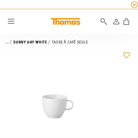
SOLDES D'ÉTÉ
☀️ 45% de réduction sur toutes l
CONNEXI
Menu
...
SUNNY DAY WHITE
TASSE À CAFÉ SEULE
LIST