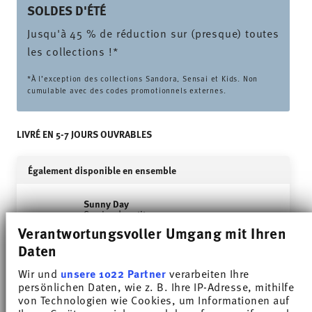
SOLDES D'ÉTÉ
Jusqu'à 45 % de réduction sur (presque) toutes
les collections !*
*À l’exception des collections Sandora, Sensai et Kids. Non
cumulable avec des codes promotionnels externes.
LIVRÉ EN 5-7 JOURS OUVRABLES
Également disponible en ensemble
Sunny Day
Service de petit-
déjeuner moderne 12
Verantwortungsvoller Umgang mit Ihren
pièces
VOIR
Daten
Price reduced from
to
90,00 €
126,00 €
Wir und
unsere 1022 Partner
verarbeiten Ihre
-29%
persönlichen Daten, wie z. B. Ihre IP-Adresse, mithilfe
von Technologien wie Cookies, um Informationen auf