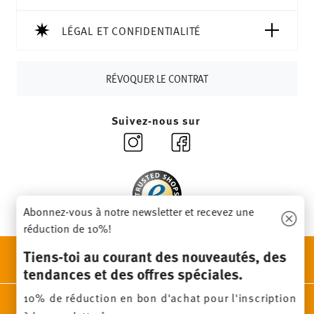
les frais de livraison s'élèvent à 36,90 CHF.
Suivi :
Vous recevrez un code de suivi par e-mail dès que
LÉGAL ET CONFIDENTIALITÉ
votre colis aura été expédié.
Délai de livraison en France :
5-7 jours ouvrables pour les
RÉVOQUER LE CONTRAT
articles en stock. Vous pouvez consulter les délais de
livraison vers d'autres pays
ici
.
Retours :
Pour les retours, veuillez utiliser notre
service
Suivez-nous sur
de retour
.
Abonnez-vous à notre newsletter et recevez une
réduction de 10%!
DÉCOUVRE TOUTES NOS MARQUES
Tiens-toi au courant des nouveautés, des
Beauté et fonctionnalité pour ta maison
tendances et des offres spéciales.
10% de réduction en bon d'achat pour l'inscription
Homepage
CGV
Protection des données
Mentions
1