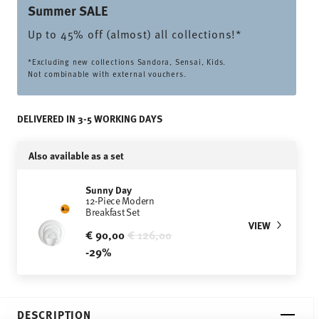
Summer SALE
Up to 45% off (almost) all collections!*
*Excluding new collections Sandora, Sensai, Kids.
Not combinable with external vouchers.
DELIVERED IN 3-5 WORKING DAYS
Also available as a set
Sunny Day
12-Piece Modern
Breakfast Set
VIEW
Price reduced from
to
€ 90,00
€ 126,00
-29%
DESCRIPTION