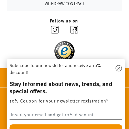
Returns:
For returns, please use our
returns service
.
WITHDRAW CONTRACT
Follow us on
Subscribe to our newsletter and receive a 10%
discount!
DISCOVER ALL OUR BRANDS
Beauty & functionality for your home
Stay informed about news, trends, and
special offers.
Homepage
General terms and conditions
Privacy policy
1
10% Coupon for your newsletter registration
Imprint
Change cookie consent
Insert your email to register for the newsletters
*
All prices incl. VAT and plus
shipping costs.
1
The code can be entered directly during the order process. The