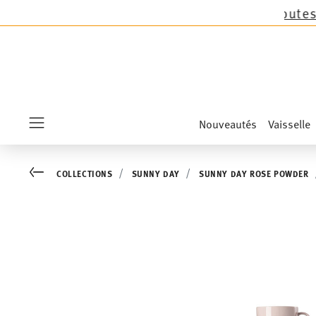
ire ! 47% de réduction
sur toutes les collectio
Nouveautés
Vaisselle
Menu
Go back
COLLECTIONS
SUNNY DAY
SUNNY DAY ROSE POWDER