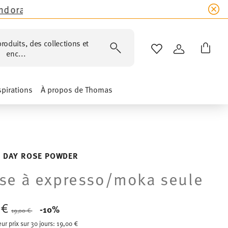
& Kids!
Achetez maintenant !
roduits, des collections et
LISTE DE SOUHAIT
CONNEXION
enc...
spirations
À propos de Thomas
 DAY ROSE POWDER
se à expresso/moka seule
0 €
Price reduced from
to
-10%
19,00 €
eur prix sur 30 jours:
19,00 €