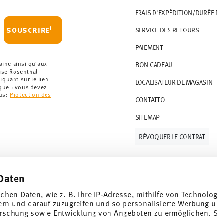
 le montant minimum de commande est de 135
FRAIS D'EXPÉDITION/DURÉE 
artir de 69,90 CHF. Pour toute commande
i
SOUSCRIRE
SERVICE DES RETOURS
t à 36,90 CHF.
PAIEMENT
que votre colis aura été expédié.
r les articles en stock. Vous pouvez consulter
aine ainsi qu’aux
BON CADEAU
rise Rosenthal
quant sur le lien
LOCALISATEUR DE MAGASIN
ce de retour
.
rque : vous devez
lus:
Protection des
CONTATTO
SITEMAP
RÉVOQUER LE CONTRAT
Daten
Suivez-nous sur
ichen Daten, wie z. B. Ihre IP-Adresse, mithilfe von Technolo
 de 10%!
ern und darauf zuzugreifen und so personalisierte Werbung u
rschung sowie Entwicklung von Angeboten zu ermöglichen. S
ndances et des