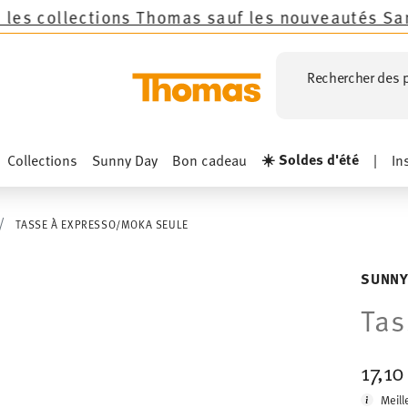
ns Thomas sauf les nouveautés Sandora, Sensai 
Rechercher des p
☀️ Soldes d'été
Collections
Sunny Day
Bon cadeau
|
In
TASSE À EXPRESSO/MOKA SEULE
SUNNY
Tas
17,1
Meill