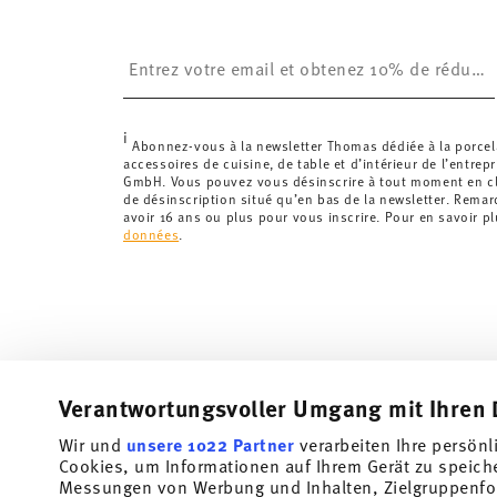
Royaume-Uni :
Pour les livraisons au Royaume-Uni,
£. La livraison est offerte.
Insert your email to register for the newsletters
Suisse :
Les livraisons en Suisse sont gratuites à p
inférieure à 69,90 CHF, les frais de livraison s'élèven
Suivi :
Vous recevrez un code de suivi par e-mail dès 
i
Délai de livraison en France :
5-7 jours ouvrables pou
Abonnez-vous à la newsletter Thomas dédiée à la porcel
accessoires de cuisine, de table et d’intérieur de l’entrep
les délais de livraison vers d'autres pays
ici
.
GmbH. Vous pouvez vous désinscrire à tout moment en cli
Retours :
Pour les retours, veuillez utiliser notre
servi
de désinscription situé qu’en bas de la newsletter. Rema
avoir 16 ans ou plus pour vous inscrire. Pour en savoir p
données
.
Verantwortungsvoller Umgang mit Ihren 
Wir und
unsere 1022 Partner
verarbeiten Ihre persönl
Abonnez-vous à notre newsletter et recevez une réduction
Cookies, um Informationen auf Ihrem Gerät zu speich
Messungen von Werbung und Inhalten, Zielgruppenfo
Tiens-toi au courant des nouveautés, des te