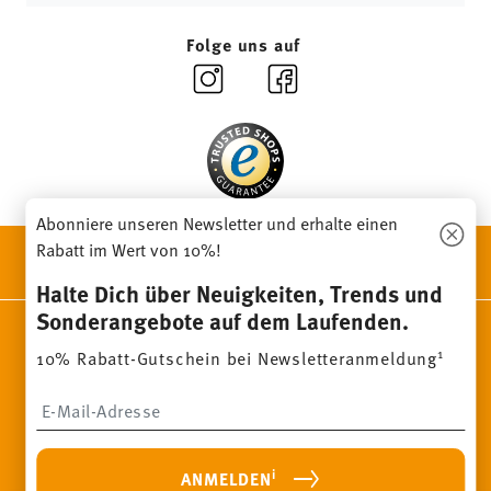
unseren
Retourenservice
.
Folge uns auf
Abonniere unseren Newsletter und erhalte einen
Rabatt im Wert von 10%!
ENTDECKE UNSERE MARKEN
Design & Funktionalität für Dein Zuhause
Halte Dich über Neuigkeiten, Trends und
Sonderangebote auf dem Laufenden.
Homepage
AGB
Datenschutzhinweise
Impressum
1
10% Rabatt-Gutschein bei Newsletteranmeldung
Cookie-Einwilligung ändern
*
Alle Preise inkl. MwSt. und
zzgl. Versandkosten.
Insert your email to register for the newsletters
1
Sie können den Code bei Ihrem nächsten Einkauf direkt im
Bestellprozess eingeben. Eine Kombination mit anderen
Gutscheinen/ Rabattaktionen ist nicht möglich. Der Gutschein ist
nicht im Nachhinein verrechenbar. Keine Barauszahlung, Restbetrag
i
ANMELDEN
verfällt.