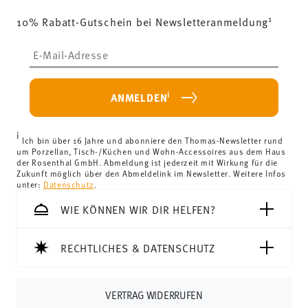
von 69,90 € ist die Lieferung in alle Lieferländer
1
10% Rabatt-Gutschein bei Newsletteranmeldung
(ausgenommen Lieferungen ins Vereinigte Königreich)
kostenlos.
Lebensmittelkontakt sicher
Insert your email to register for the newsletters
Lieferkosten unter 69,90 €:
Wenn der Wert Ihres Einkaufs
weniger als 69,90 € beträgt, fallen Versandkosten an. Für
Deutschland betragen diese 4,90 €. Für alle anderen
i
ANMELDEN
Länder können Sie die Lieferkosten
hier einsehen
.
Vereinigtes Königreich:
Für Lieferungen ins Vereinigte
i
Königreich liegt der Mindestbestellwert bei £135, die
Ich bin über 16 Jahre und abonniere den Thomas-Newsletter rund
um Porzellan, Tisch-/Küchen und Wohn-Accessoires aus dem Haus
Lieferung erfolgt versandkostenfrei.
der Rosenthal GmbH. Abmeldung ist jederzeit mit Wirkung für die
Schweiz:
Lieferungen in die Schweiz sind ab 69,90 CHF
Zukunft möglich über den Abmeldelink im Newsletter. Weitere Infos
unter:
Datenschutz
.
versandkostenfrei. Unter einem Bestellwert von 69,90
CHF liegen die Versandkosten bei 36,90 CHF.
WIE KÖNNEN WIR DIR HELFEN?
Tracking:
Sie erhalten per E-Mail einen Trackingcode,
sobald Ihr Paket auf die Reise geht.
RECHTLICHES & DATENSCHUTZ
Lieferzeit innerhalb Deutschlands:
3-5 Werktage für
vorrätige Artikel. Sie können die Lieferzeiten in andere
Länder
hier einsehen
.
VERTRAG WIDERRUFEN
Retouren:
Für Retouren nutzen Sie bitte