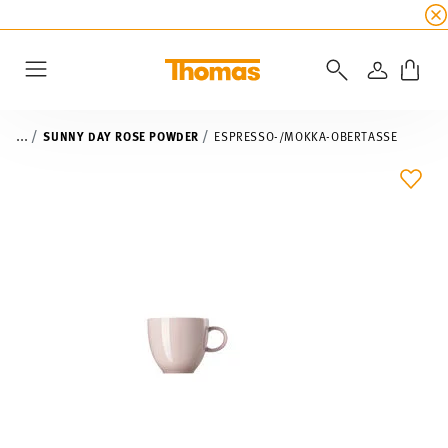
SUMMER SALE
☀️ Bis zu 45% Rabatt auf alle Th
ANMELD
Menu
...
SUNNY DAY ROSE POWDER
ESPRESSO-/MOKKA-OBERTASSE
ADD 