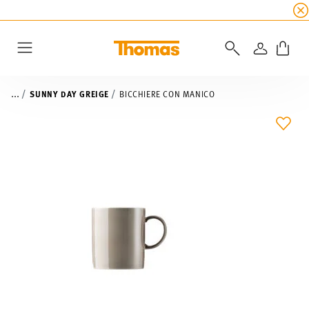
SALDI ESTIVI
☀️
5% di sconto extra! Fino al 47
ACCEDI
Menu
...
SUNNY DAY GREIGE
BICCHIERE CON MANICO
LIST