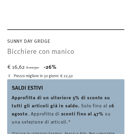
SUNNY DAY GREIGE
Bicchiere con manico
Price reduced from
to
€ 16,62
-26%
€ 22,50
Prezzo migliore in 30 giorni:
€ 22,50
SALDI ESTIVI
Approfitta di un ulteriore 5% di sconto su
tutti gli articoli già in saldo.
Solo fino al
16
agosto
. Approfitta di
sconti fino al 47%
su
una selezione di articoli.*
*Escluse le collezioni Sandora, Sensai e Kids. Non cumulabile