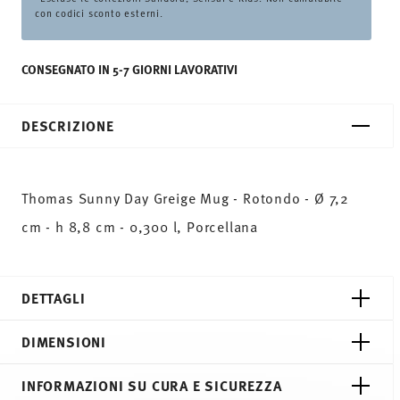
con codici sconto esterni.
CONSEGNATO IN 5-7 GIORNI LAVORATIVI
DESCRIZIONE
Thomas Sunny Day Greige Mug - Rotondo - Ø 7,2
cm - h 8,8 cm - 0,300 l, Porcellana
DETTAGLI
Thomas
DIMENSIONI
Sunny Day
Greige
7,20 cm
INFORMAZIONI SU CURA E SICUREZZA
Porcellana
10,90 cm