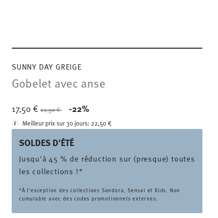
SUNNY DAY GREIGE
Gobelet avec anse
Price reduced from
to
17,50 €
-22%
22,50 €
Meilleur prix sur 30 jours:
22,50 €
SOLDES D'ÉTÉ
Jusqu'à 45 % de réduction sur (presque) toutes
les collections !*
*À l’exception des collections Sandora, Sensai et Kids. Non
cumulable avec des codes promotionnels externes.