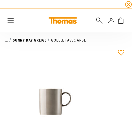
SOLDES D'ÉTÉ
☀️ 45% de réduction sur toutes l
CONNEXI
Menu
...
SUNNY DAY GREIGE
GOBELET AVEC ANSE
LIST