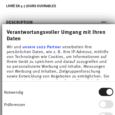
LIVRÉ EN 5-7 JOURS OUVRABLES
DESCRIPTION
Verantwortungsvoller Umgang mit Ihren
Daten
Thomas Sunny Day Greige Gobelet - Rond - Ø 7,2
Wir und
unsere 1022 Partner
verarbeiten Ihre
cm - h 8,8 cm - 0,300 l, Porcelaine
persönlichen Daten, wie z. B. Ihre IP-Adresse, mithilfe
von Technologien wie Cookies, um Informationen auf
Ihrem Gerät zu speichern und darauf zuzugreifen und
so personalisierte Werbung und Inhalte, Messungen
von Werbung und Inhalten, Zielgruppenforschung
DÉTAILS
sowie Entwicklung von Angeboten zu ermöglichen. Sie
entscheiden darüber, wer Ihre Daten für welche Zwecke
Thomas
DIMENSIONS
nutzt. Sie können Ihre Einwilligung jederzeit über die
Sunny Day
Einwilligungsauswahl
Cookie-Erklärung oder durch Klicken auf das Privacy
Notwendig
Greige
7,20 cm
Trigger Symbol ändern oder widerrufen
INSTRUCTIONS D'ENTRETIEN ET DE
Porcelaine
10,90 cm
SÉCURITÉ
Präferenzen
Wenn Sie es erlauben, würden wir auch gerne:
Greige
7,90 cm
Informationen über Ihre geografische Lage
10850-408543-15505
8,80 cm
EXPÉDITION ET RETOURS