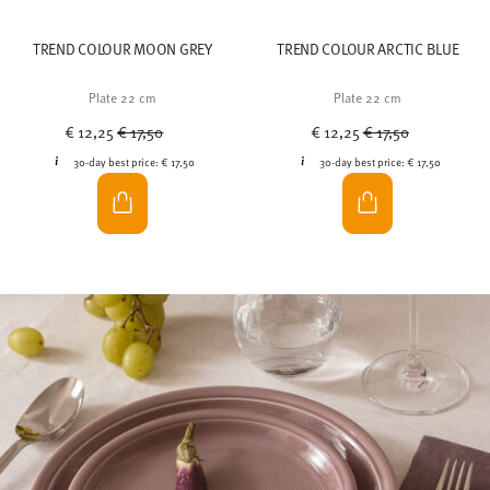
TREND COLOUR MOON GREY
TREND COLOUR ARCTIC BLUE
Plate 22 cm
Plate 22 cm
Price reduced from
to
Price reduced from
to
€ 12,25
€ 17,50
€ 12,25
€ 17,50
30-day best price:
€ 17,50
30-day best price:
€ 17,50