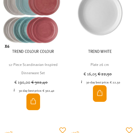
X6
TREND COLOUR COLOUR
TREND WHITE
12-Piece Scandinavian-Inspired
Plate 26 cm
Price reduced from
to
Dinnerware Set
€ 16,05
€ 22,50
Price reduced from
to
€ 190,00
€ 302,40
30-day best price:
€ 22,50
30-day best price:
€ 302,40
-32%
-32%