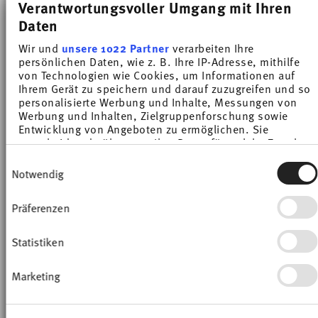
Verantwortungsvoller Umgang mit Ihren
lively, modern touch to your table setting.
Daten
Wir und
unsere 1022 Partner
verarbeiten Ihre
persönlichen Daten, wie z. B. Ihre IP-Adresse, mithilfe
-32%
-32%
von Technologien wie Cookies, um Informationen auf
Ihrem Gerät zu speichern und darauf zuzugreifen und so
personalisierte Werbung und Inhalte, Messungen von
Werbung und Inhalten, Zielgruppenforschung sowie
Entwicklung von Angeboten zu ermöglichen. Sie
entscheiden darüber, wer Ihre Daten für welche Zwecke
nutzt. Sie können Ihre Einwilligung jederzeit über die
Einwilligungsauswahl
Cookie-Erklärung oder durch Klicken auf das Privacy
Notwendig
Trigger Symbol ändern oder widerrufen
Präferenzen
Wenn Sie es erlauben, würden wir auch gerne:
Informationen über Ihre geografische Lage
TREND COLOUR DEEP BLUE
TREND COLOUR MOON GREY
erfassen, welche bis auf einige Meter genau sein
Statistiken
können
Plate 26 cm
Plate 26 cm
Ihr Gerät durch aktives Scannen nach
Marketing
Price reduced from
to
Price reduced from
to
bestimmten Merkmalen (Fingerprinting)
€ 16,62
€ 24,50
€ 16,62
€ 24,50
identifizieren
30-day best price:
€ 24,50
30-day best price:
€ 24,50
Erfahren Sie mehr darüber, wie Ihre persönlichen Daten