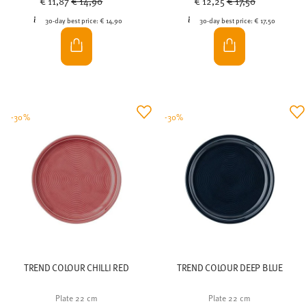
€ 11,87
€ 14,90
€ 12,25
€ 17,50
30-day best price:
€ 14,90
30-day best price:
€ 17,50
-30%
-30%
TREND COLOUR CHILLI RED
TREND COLOUR DEEP BLUE
Plate 22 cm
Plate 22 cm