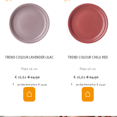
TREND COLOUR LAVENDER LILAC
TREND COLOUR CHILLI RED
Plate 26 cm
Plate 26 cm
Price reduced from
to
Price reduced from
to
€ 16,62
€ 24,50
€ 16,62
€ 24,50
30-day best price:
€ 24,50
30-day best price:
€ 24,50