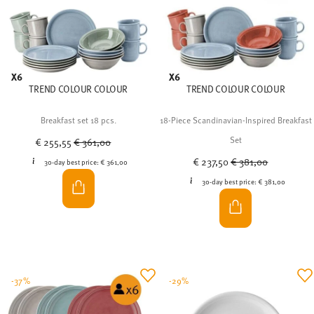
X6
X6
TREND COLOUR COLOUR
TREND COLOUR COLOUR
Breakfast set 18 pcs.
18-Piece Scandinavian-Inspired Breakfast
Price reduced from
to
Set
€ 255,55
€ 361,00
Price reduced from
to
€ 237,50
€ 381,00
30-day best price:
€ 361,00
30-day best price:
€ 381,00
-37%
-29%