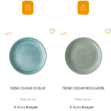
-32%
-32%
TREND COLOUR ICE BLUE
TREND COLOUR MOSS GREEN
Plate 26 cm
Plate 26 cm
Price reduced from
to
Price reduced from
to
€ 16,62
€ 24,50
€ 16,62
€ 24,50