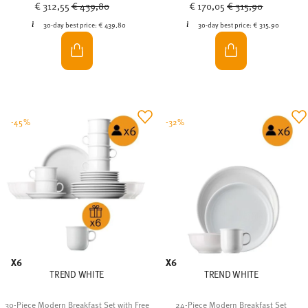
Price reduced from
to
Price reduced from
to
€ 312,55
€ 439,80
€ 170,05
€ 315,90
30-day best price:
€ 439,80
30-day best price:
€ 315,90
-45%
-32%
X6
X6
TREND WHITE
TREND WHITE
30-Piece Modern Breakfast Set with Free
24-Piece Modern Breakfast Set