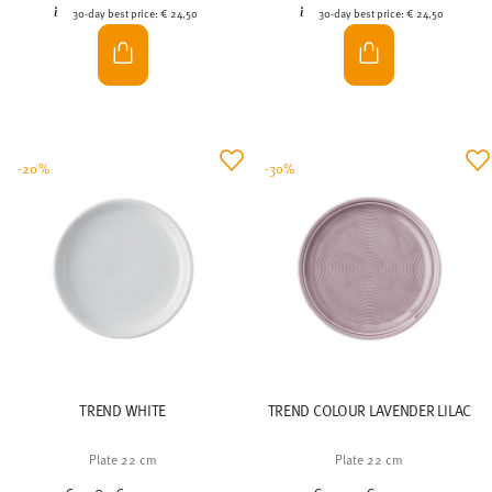
30-day best price:
€ 24,50
30-day best price:
€ 24,50
-20%
-30%
TREND WHITE
TREND COLOUR LAVENDER LILAC
Plate 22 cm
Plate 22 cm
Price reduced from
to
Price reduced from
to