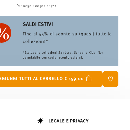
ID:
10850-408502-14741
SALDI ESTIVI
Fino al 45% di sconto su (quasi) tutte le
collezioni!*
*Escluse le collezioni Sandora, Sensai e Kids. Non
cumulabile con codici sconto esterni.
GGIUNGI TUTTI AL CARRELLO
€ 159,00
LISTA DES
LEGALE E PRIVACY