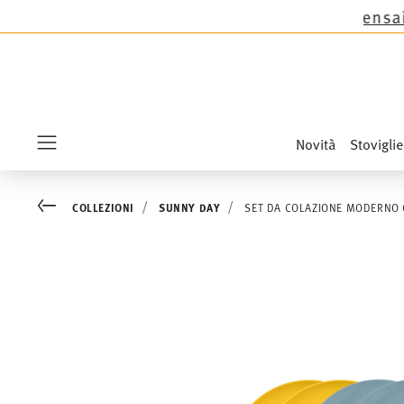
omas tranne le novità Sandora, Sensai & Kids!
Acq
Novità
Stoviglie
Menu
Go back
COLLEZIONI
SUNNY DAY
SET DA COLAZIONE MODERNO 