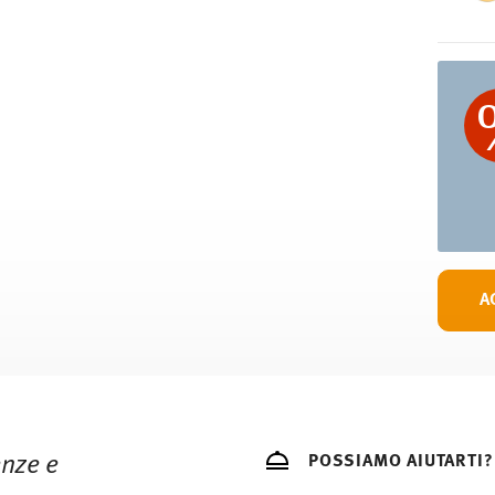
ano a 36,90 CHF.
 gli articoli in stock. Puoi visualizzare i tempi
S (consegna standard) in Italia.
 e-mail non appena il vostro pacco verrà
resi
.
A
enze e
POSSIAMO AIUTARTI?