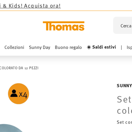
uista ora!
Cerca 
☀️ Saldi estivi
Collezioni
Sunny Day
Buono regalo
|
Is
COLORATO DA 12 PEZZI
SUNNY
Set
col
Set co