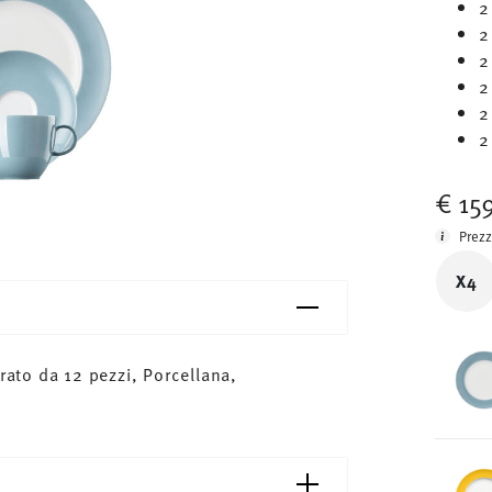
2
2
2
2
2
2
€ 15
Prezz
X4
to da 12 pezzi, Porcellana,