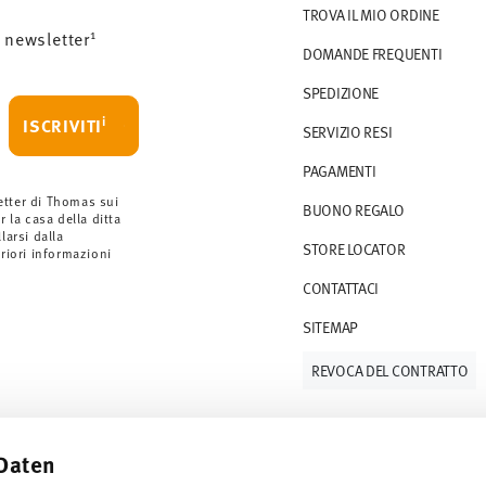
TROVA IL MIO ORDINE
1
 newsletter
DOMANDE FREQUENTI
SPEDIZIONE
i
ISCRIVITI
SERVIZIO RESI
PAGAMENTI
etter di Thomas sui
BUONO REGALO
r la casa della ditta
arsi dalla
STORE LOCATOR
eriori informazioni
CONTATTACI
SITEMAP
REVOCA DEL CONTRATTO
Daten
Tieniti informato