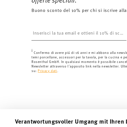
Buono sconto del 10% per chi si iscrive alla
Insert your email to register for the newsletters
i
Confermo di avere piú di 16 anni e mi abbono alla newsl
temi porcellane, accessori per la tavola, per la cucina e pe
Rosenthal GmbH. In qualsiasi momento è possibile cancell
Newsletter attraverso l´apposito link nella newsletter. Ult
su:
Privacy dati
.
Verantwortungsvoller Umgang mit Ihren 