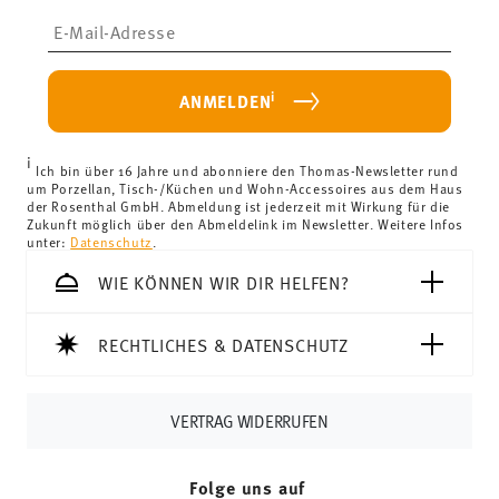
kostenlos.
Lebensmittelkontakt sicher
Kaffee-Untertasse Soft blue
Insert your email to register for the newsletters
Lieferkosten unter 69,90 €:
Wenn der Wert Ihres Einkaufs
Rund
weniger als 69,90 € beträgt, fallen Versandkosten an. Für
Deutschland betragen diese 4,90 €. Für alle anderen
i
ANMELDEN
Länder können Sie die Lieferkosten
hier einsehen
.
Vereinigtes Königreich:
Für Lieferungen ins Vereinigte
i
Königreich liegt der Mindestbestellwert bei £135, die
Ich bin über 16 Jahre und abonniere den Thomas-Newsletter rund
um Porzellan, Tisch-/Küchen und Wohn-Accessoires aus dem Haus
Lieferung erfolgt versandkostenfrei.
der Rosenthal GmbH. Abmeldung ist jederzeit mit Wirkung für die
Schweiz:
Lieferungen in die Schweiz sind ab 69,90 CHF
Zukunft möglich über den Abmeldelink im Newsletter. Weitere Infos
unter:
Datenschutz
.
versandkostenfrei. Unter einem Bestellwert von 69,90
CHF liegen die Versandkosten bei 36,90 CHF.
WIE KÖNNEN WIR DIR HELFEN?
Tracking:
Sie erhalten per E-Mail einen Trackingcode,
sobald Ihr Paket auf die Reise geht.
RECHTLICHES & DATENSCHUTZ
Lieferzeit innerhalb Deutschlands:
3-5 Werktage für
vorrätige Artikel. Sie können die Lieferzeiten in andere
Länder
hier einsehen
.
VERTRAG WIDERRUFEN
Retouren:
Für Retouren nutzen Sie bitte
unseren
Retourenservice
.
Folge uns auf