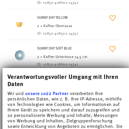
ID:
10850-408600-14742
SUNNY DAY YELLOW
2 × Kaffee-Obertasse
ID:
10850-408502-14742
SUNNY DAY SOFT BLUE
2 × Kaffee-Untertasse 14,5 cm
ID:
10850-408600-14741
Verantwortungsvoller Umgang mit Ihren
SUNNY DAY YELLOW
Daten
2 × Kaffee-Untertasse 14,5 cm
Wir und
unsere 1022 Partner
verarbeiten Ihre
ID:
10850-408502-14741
persönlichen Daten, wie z. B. Ihre IP-Adresse, mithilfe
von Technologien wie Cookies, um Informationen auf
Ihrem Gerät zu speichern und darauf zuzugreifen und
Summer SALE
so personalisierte Werbung und Inhalte, Messungen
von Werbung und Inhalten, Zielgruppenforschung
Bis zu 45% Rabatt auf (fast) alle Kollektionen!*
sowie Entwicklung von Angeboten zu ermöglichen. Sie