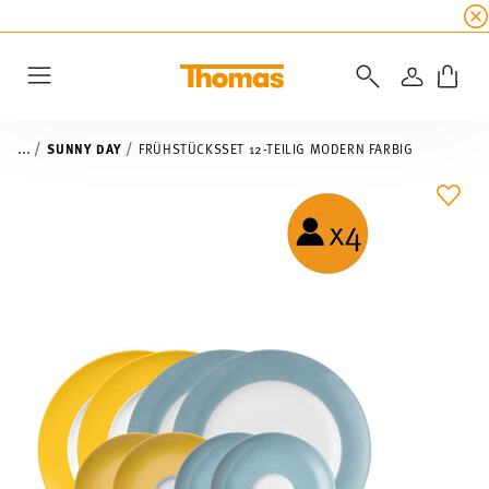
SUMMER SALE
☀️ Bis zu 45% Rabatt auf alle Th
ANMELD
Menu
...
SUNNY DAY
FRÜHSTÜCKSSET 12-TEILIG MODERN FARBIG
ADD 