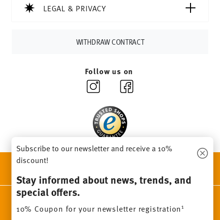
Delivery time:
3-5 working days for delivery within
LEGAL & PRIVACY
Germany for items in stock. You can view delivery times to
other countries
here
.
Returns:
For returns, please use our
returns service
.
WITHDRAW CONTRACT
Follow us on
Subscribe to our newsletter and receive a 10%
discount!
DISCOVER ALL OUR BRANDS
Beauty & functionality for your home
Stay informed about news, trends, and
special offers.
Homepage
General terms and conditions
Privacy policy
1
10% Coupon for your newsletter registration
Imprint
Change cookie consent