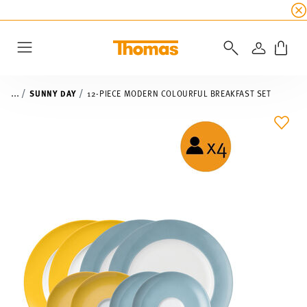
SUMMER SALE
☀️ Get an
extra 5% off
all alread
LOGIN
Menu
...
SUNNY DAY
12-PIECE MODERN COLOURFUL BREAKFAST SET
ADD 