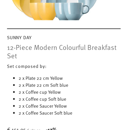
SUNNY DAY
12-Piece Modern Colourful Breakfast
Set
Set composed by:
2 x Plate 22 cm Yellow
2 x Plate 22 cm Soft blue
2 x Coffee cup Yellow
2 x Coffee cup Soft blue
2 x Coffee Saucer Yellow
2 x Coffee Saucer Soft blue
Price reduced from
to
€ 151,05
-17%