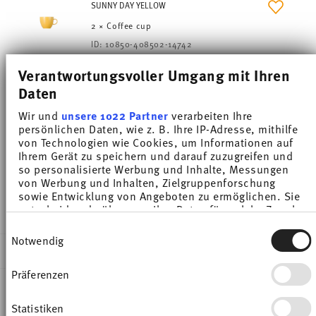
SUNNY DAY YELLOW
2 × Coffee cup
ID:
10850-408502-14742
Verantwortungsvoller Umgang mit Ihren
SUNNY DAY SOFT BLUE
Daten
2 × Coffee saucer 14,5 cm
Wir und
unsere 1022 Partner
verarbeiten Ihre
ID:
10850-408600-14741
persönlichen Daten, wie z. B. Ihre IP-Adresse, mithilfe
von Technologien wie Cookies, um Informationen auf
Ihrem Gerät zu speichern und darauf zuzugreifen und
SUNNY DAY YELLOW
so personalisierte Werbung und Inhalte, Messungen
2 × Coffee saucer 14,5 cm
von Werbung und Inhalten, Zielgruppenforschung
sowie Entwicklung von Angeboten zu ermöglichen. Sie
ID:
10850-408502-14741
entscheiden darüber, wer Ihre Daten für welche Zwecke
nutzt. Sie können Ihre Einwilligung jederzeit über die
Einwilligungsauswahl
Cookie-Erklärung oder durch Klicken auf das Privacy
Notwendig
Trigger Symbol ändern oder widerrufen
DESCRIPTION
Präferenzen
Wenn Sie es erlauben, würden wir auch gerne:
Informationen über Ihre geografische Lage
erfassen, welche bis auf einige Meter genau sein
Thomas Sunny Day 12-Piece Modern Colourful
Statistiken