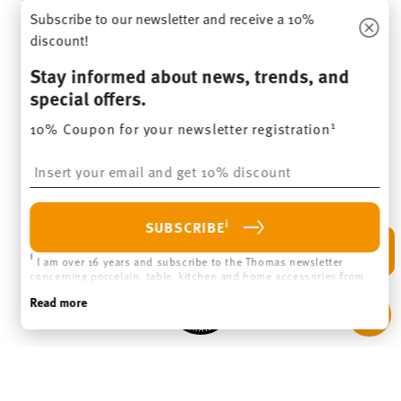
WITHDRAW CONTRACT
Follow us on
DISCOVER ALL OUR BRANDS
Beauty & functionality for your home
Homepage
General terms and conditions
Privacy policy
Imprint
Change cookie consent
*
All prices incl. VAT and plus
shipping costs.