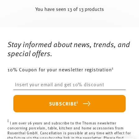
Stay informed about news, trends, and
special offers.
1
10% Coupon for your newsletter registration
Insert your email to register for the newsletters
i
SUBSCRIBE
i
ADD TO CART
I am over 16 years and subscribe to the Thomas newsletter
concerning porcelain, table, kitchen and home accessories from
Rosenthal GmbH. Cancellation is possible at any time with effect for
the future via the unsubscribe link in the newsletter. Please find
more information here:
Data Privacy
.
HOW MAY WE HELP YOU?
LEGAL & PRIVACY