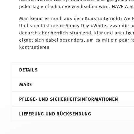
jeder Tag einfach unverwechselbar wird. HAVE A 
Man kennt es noch aus dem Kunstunterricht: Weiß 
Und somit ist unser Sunny Day »White« zwar die u
dadurch aber herrlich strahlend, klar und unaufge
eignet sich dabei besonders, um es mit ein paar f
kontrastieren.
DETAILS
Thomas
MA
ß
E
Sunny Day
Weiß
PFLEGE- UND SICHERHEITSINFORMATIONEN
Porzellan
White
18,20 cm
LIEFERUNG UND RÜCKSENDUNG
10850-800001-10218
18,20 cm
4012436500883
18,20 cm
PT
1,80 cm