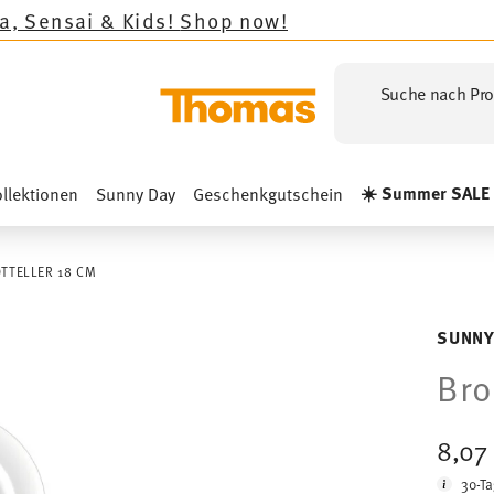
ids!
Shop now!
Suche nach Pro
☀️ Summer SALE
llektionen
Sunny Day
Geschenkgutschein
TTELLER 18 CM
SUNNY
Bro
8,07
30-Ta