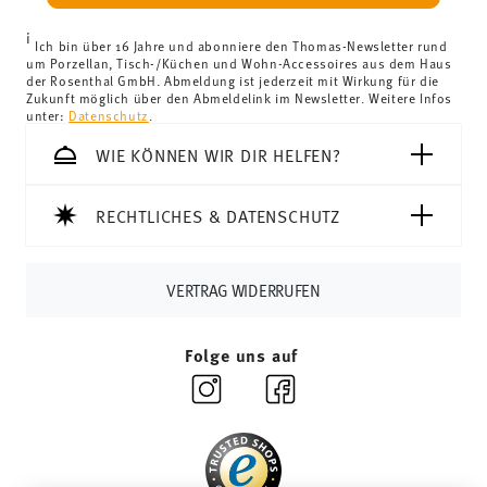
Vereinigtes Königreich:
Für Lieferungen ins Vereinigte
i
Königreich liegt der Mindestbestellwert bei £135, die
Ich bin über 16 Jahre und abonniere den Thomas-Newsletter rund
um Porzellan, Tisch-/Küchen und Wohn-Accessoires aus dem Haus
Lieferung erfolgt versandkostenfrei.
der Rosenthal GmbH. Abmeldung ist jederzeit mit Wirkung für die
Schweiz:
Lieferungen in die Schweiz sind ab 69,90 CHF
Zukunft möglich über den Abmeldelink im Newsletter. Weitere Infos
unter:
Datenschutz
.
versandkostenfrei. Unter einem Bestellwert von 69,90
CHF liegen die Versandkosten bei 36,90 CHF.
WIE KÖNNEN WIR DIR HELFEN?
Tracking:
Sie erhalten per E-Mail einen Trackingcode,
sobald Ihr Paket auf die Reise geht.
RECHTLICHES & DATENSCHUTZ
Lieferzeit innerhalb Deutschlands:
3-5 Werktage für
vorrätige Artikel. Sie können die Lieferzeiten in andere
Länder
hier einsehen
.
VERTRAG WIDERRUFEN
Retouren:
Für Retouren nutzen Sie bitte
unseren
Retourenservice
.
Folge uns auf