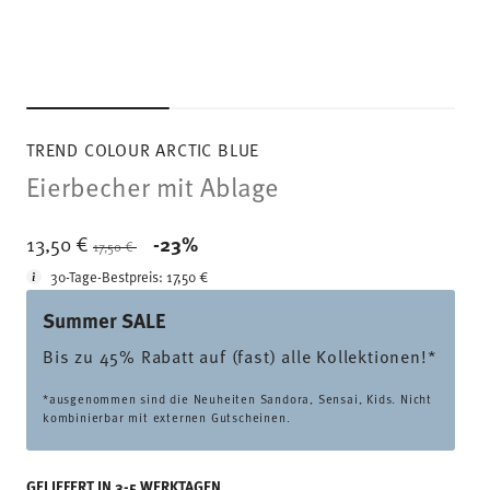
TREND COLOUR ARCTIC BLUE
Eierbecher mit Ablage
Price reduced from
to
13,50 €
-23%
17,50 €
30-Tage-Bestpreis:
17,50 €
Summer SALE
Bis zu 45% Rabatt auf (fast) alle Kollektionen!*
*ausgenommen sind die Neuheiten Sandora, Sensai, Kids. Nicht
kombinierbar mit externen Gutscheinen.
GELIEFERT IN 3-5 WERKTAGEN