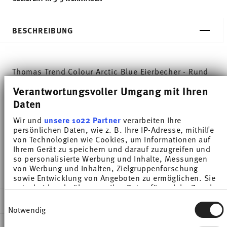
BESCHREIBUNG
Thomas Trend Colour Arctic Blue Eierbecher - Rund
- Ø 14,0 cm - h 2,5 cm, Porzellan
Verantwortungsvoller Umgang mit Ihren
Daten
Trend Weiß gilt weltweit als eines der beliebtesten
Wir und
unsere 1022 Partner
verarbeiten Ihre
Service für den alltäglichen Gebrauch. Mit Trend
persönlichen Daten, wie z. B. Ihre IP-Adresse, mithilfe
von Technologien wie Cookies, um Informationen auf
Colour setzt Thomas farbige Akzente, inspiriert von
Ihrem Gerät zu speichern und darauf zuzugreifen und
so personalisierte Werbung und Inhalte, Messungen
der Natur des Nordens.
von Werbung und Inhalten, Zielgruppenforschung
sowie Entwicklung von Angeboten zu ermöglichen. Sie
entscheiden darüber, wer Ihre Daten für welche Zwecke
nutzt. Sie können Ihre Einwilligung jederzeit über die
DETAILS
Einwilligungsauswahl
Cookie-Erklärung oder durch Klicken auf das Privacy
Notwendig
Trigger Symbol ändern oder widerrufen
Thomas
MA
ß
E