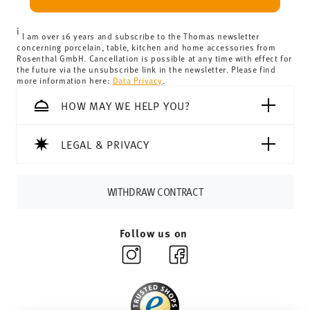
can view the delivery costs
here
.
United Kingdom:
the minimum order value is £135, and
i
delivery is free of charge.
I am over 16 years and subscribe to the Thomas newsletter
concerning porcelain, table, kitchen and home accessories from
Switzerland:
delivery is free of charge for orders over
Rosenthal GmbH. Cancellation is possible at any time with effect for
the future via the unsubscribe link in the newsletter. Please find
69,90 CHF. If the value of your purchase is less than
more information here:
Data Privacy
.
69,90 CHF, delivery charges are 36,90 CHF.
Tracking:
You will receive a tracking code by e-mail as
HOW MAY WE HELP YOU?
soon as your parcel is dispatched.
Delivery time:
3-5 working days for delivery within
LEGAL & PRIVACY
Germany for items in stock. You can view delivery times to
other countries
here
.
Returns:
For returns, please use our
returns service
.
WITHDRAW CONTRACT
Follow us on