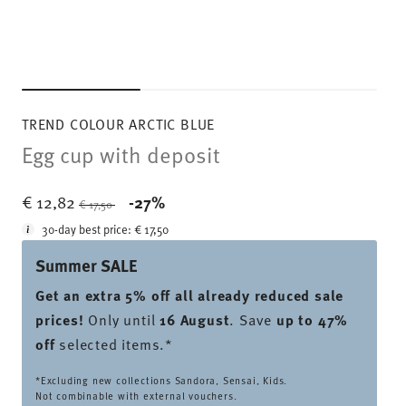
TREND COLOUR ARCTIC BLUE
Egg cup with deposit
Price reduced from
to
€ 12,82
-27%
€ 17,50
30-day best price:
€ 17,50
Summer SALE
Get an extra 5% off all already reduced sale
prices
!
Only until
16 August
. Save
up to 47%
off
selected items.*
*Excluding new collections Sandora, Sensai, Kids.
Not combinable with external vouchers.