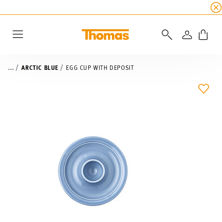
SUMMER SALE
☀️ Get an
extra 5% off
all alread
LOGIN
Menu
...
ARCTIC BLUE
EGG CUP WITH DEPOSIT
ADD 