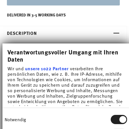
DELIVERED IN 3-5 WORKING DAYS
DESCRIPTION
Verantwortungsvoller Umgang mit Ihren
Thomas Trend Colour Arctic Blue Egg cup - Round -
Daten
Ø 14,0 cm - h 2,5 cm, Porcelain
Wir und
unsere 1022 Partner
verarbeiten Ihre
persönlichen Daten, wie z. B. Ihre IP-Adresse, mithilfe
Trend White is regarded worldwide as one of the
von Technologien wie Cookies, um Informationen auf
Ihrem Gerät zu speichern und darauf zuzugreifen und
most popular dinnerware for everyday use. Trend
so personalisierte Werbung und Inhalte, Messungen
von Werbung und Inhalten, Zielgruppenforschung
Colour sets coloured accents - inspired by the
sowie Entwicklung von Angeboten zu ermöglichen. Sie
entscheiden darüber, wer Ihre Daten für welche Zwecke
nature of the North.
nutzt. Sie können Ihre Einwilligung jederzeit über die
Einwilligungsauswahl
Cookie-Erklärung oder durch Klicken auf das Privacy
Notwendig
Trigger Symbol ändern oder widerrufen