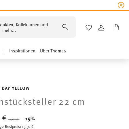
dukten, Kollektionen und
WISHLIST
ANMELDEN
mehr...
|
Inspirationen
Über Thomas
 DAY YELLOW
hstücksteller 22 cm
0 €
Price reduced from
to
-19%
15,50 €
ge-Bestpreis:
15,50 €