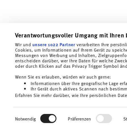
Verantwortungsvoller Umgang mit Ihren 
Wir und
unsere 1022 Partner
verarbeiten Ihre persönl
Abonniere unseren Newsletter und erhalte einen Rabatt im
Cookies, um Informationen auf Ihrem Gerät zu speich
Messungen von Werbung und Inhalten, Zielgruppenfo
Halte Dich über Neuigkeiten, Trends und So
entscheiden darüber, wer Ihre Daten für welche Zwecke
dem Laufenden.
oder durch Klicken auf das Privacy Trigger Symbol än
1
10% Rabatt-Gutschein bei Newsletteranmeldung
Wenn Sie es erlauben, würden wir auch gerne:
Informationen über Ihre geografische Lage erf
Insert your email to register for the newsletters
Ihr Gerät durch aktives Scannen nach bestimmt
Homep
Erfahren Sie mehr darüber, wie Ihre persönlichen Date
i
Einzelheiten
fest.
Ich bin über 16 Jahre und abonniere den Thomas-Newsletter rund um
und Wohn-Accessoires aus dem Haus der Rosenthal GmbH. Abmeldung 
1
Sie können den Code bei Ihrem nächsten Einkauf direkt im Bestellpro
für die Zukunft möglich über den Abmeldelink im Newsletter. Weitere 
Wir verwenden Cookies, um Inhalte und Anzeigen zu p
Keine Barauszahlung, Restbetrag verfällt.
Mehr lesen
Einwilligungsauswahl
die Zugriffe auf unsere Website zu analysieren. Auße
Notwendig
Präferenzen
St
unsere Partner für soziale Medien, Werbung und Anal