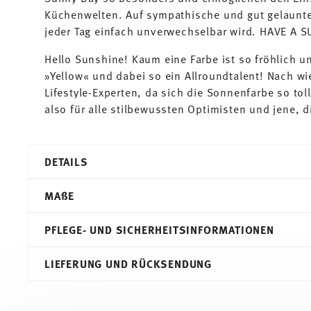
Küchenwelten. Auf sympathische und gut gelaunte
jeder Tag einfach unverwechselbar wird. HAVE A 
Hello Sunshine! Kaum eine Farbe ist so fröhlich 
»Yellow« und dabei so ein Allroundtalent! Nach wie
Lifestyle-Experten, da sich die Sonnenfarbe so tol
also für alle stilbewussten Optimisten und jene, 
DETAILS
Thomas
MA
ß
E
Sunny Day
Yellow
PFLEGE- UND SICHERHEITSINFORMATIONEN
Porzellan
Yellow
21,70 cm
LIEFERUNG UND RÜCKSENDUNG
10850-408502-10222
21,70 cm
4012436232968
21,70 cm
DE
1,90 cm