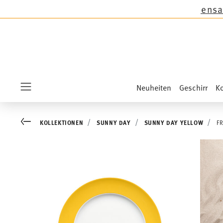
r auf die Neuheiten Sandora, Sensai & Kids!
Sh
Neuheiten
Geschirr
Ko
Menu
Go back
KOLLEKTIONEN
SUNNY DAY
SUNNY DAY YELLOW
F