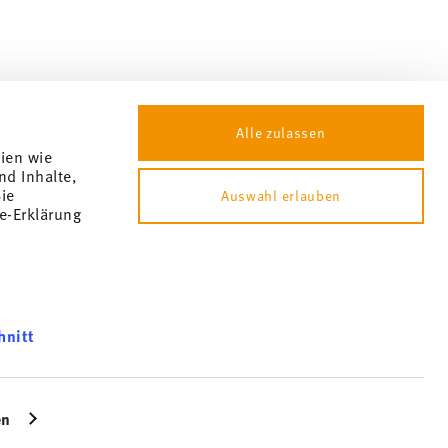
Alle zulassen
gien wie
nd Inhalte,
ie
Auswahl erlauben
e-Erklärung
 ändern
hnitt
 nicht möglich. Der Gutschein ist nicht im Nachhinein verrechenbar.
können und
bsite an
en
icherweise