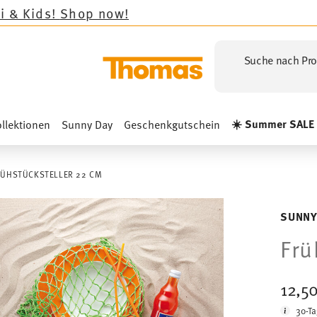
op now!
Suche nach Pro
☀️ Summer SALE
llektionen
Sunny Day
Geschenkgutschein
RÜHSTÜCKSTELLER 22 CM
SUNNY
Frü
12,5
30-Ta