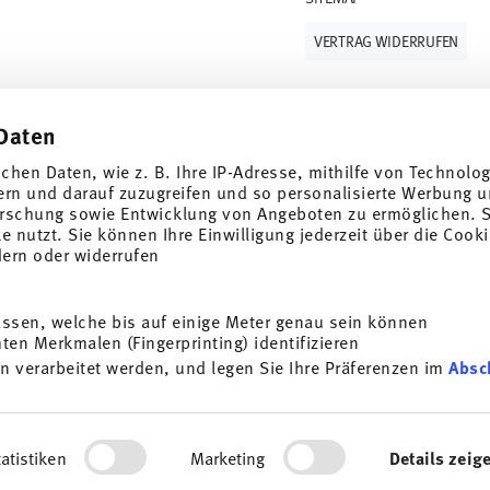
VERTRAG WIDERRUFEN
Daten
Folge uns auf
ichen Daten, wie z. B. Ihre IP-Adresse, mithilfe von Technolo
 Wert von 10%!
ern und darauf zuzugreifen und so personalisierte Werbung u
rschung sowie Entwicklung von Angeboten zu ermöglichen. S
nderangebote auf
 nutzt. Sie können Ihre Einwilligung jederzeit über die Cooki
dern oder widerrufen
ENTDECKE UNSERE MARKEN
Design & Funktionalität für Dein Zuhause
assen, welche bis auf einige Meter genau sein können
i
en Merkmalen (Fingerprinting) identifizieren
ANMELDEN
age
AGB
Datenschutzhinweise
Impressum
Cookie-Einwilligung
n verarbeitet werden, und legen Sie Ihre Präferenzen im
Absc
 Porzellan, Tisch-/Küchen
*
Alle Preise inkl. MwSt. und
zzgl. Versandkosten.
ist jederzeit mit Wirkung
zess eingeben. Eine Kombination mit anderen Gutscheinen/ Rabattaktionen ist
Infos unter:
Datenschutz
.
ersonalisieren, Funktionen für soziale Medien anbieten zu 
rdem geben wir Informationen zu Ihrer Verwendung unserer We
© 2025 Rosenthal GmbH. All rights reserved
atistiken
Marketing
Details zeig
ysen weiter. Unsere Partner führen diese Informationen mögl
2.3.8