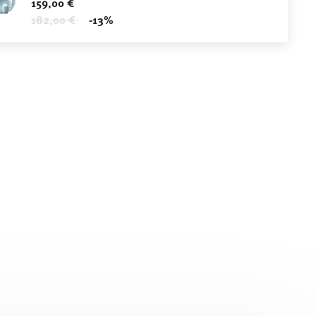
159,00 €
Price reduced from
to
182,00 €
-13%