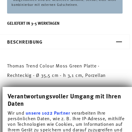
kombinierbar mit externen Gutscheinen.
GELIEFERT IN 3-5 WERKTAGEN
BESCHREIBUNG
Thomas Trend Colour Moss Green Platte -
Rechteckig - Ø 35,5 cm - h 3,1 cm, Porzellan
Trend Weiß gilt weltweit als eines der beliebtesten
Verantwortungsvoller Umgang mit Ihren
Service für den alltäglichen Gebrauch. Mit Trend
Daten
Colour setzt Thomas farbige Akzente, inspiriert von
Wir und
unsere 1022 Partner
verarbeiten Ihre
der Natur des Nordens.
persönlichen Daten, wie z. B. Ihre IP-Adresse, mithilfe
von Technologien wie Cookies, um Informationen auf
Ihrem Gerät zu speichern und darauf zuzugreifen und
Der sanfte Grünton erinnert an einen