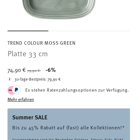
TREND COLOUR MOSS GREEN
Platte 33 cm
Price reduced from
to
74,90 €
-6%
79,90 €
30-Tage-Bestpreis:
79,90 €
Es stehen Ratenzahlungsoptionen zur Verfügung.
Mehr erfahren
Summer SALE
Bis zu 45% Rabatt auf (fast) alle Kollektionen!*
*ausgenommen sind die Neuheiten Sandora, Sensai, Kids. Nicht