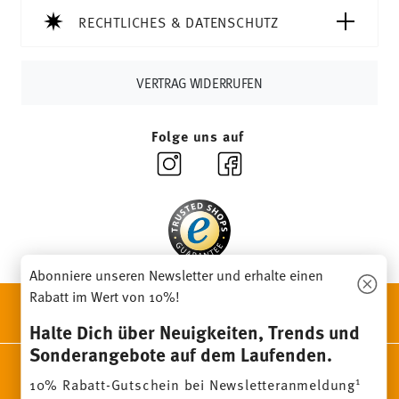
sobald Ihr Paket auf die Reise geht.
RECHTLICHES & DATENSCHUTZ
Lieferzeit innerhalb Deutschlands:
3-5 Werktage für
vorrätige Artikel. Sie können die Lieferzeiten in andere
Länder
hier einsehen
.
VERTRAG WIDERRUFEN
Retouren:
Für Retouren nutzen Sie bitte
unseren
Retourenservice
.
Folge uns auf
Abonniere unseren Newsletter und erhalte einen
Rabatt im Wert von 10%!
ENTDECKE UNSERE MARKEN
Design & Funktionalität für Dein Zuhause
Halte Dich über Neuigkeiten, Trends und
Sonderangebote auf dem Laufenden.
Homepage
AGB
Datenschutzhinweise
Impressum
1
10% Rabatt-Gutschein bei Newsletteranmeldung
Cookie-Einwilligung ändern