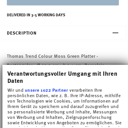
DELIVERED IN 3-5 WORKING DAYS
DESCRIPTION
Thomas Trend Colour Moss Green Platter -
Rectangular - Ø 35,5 cm - h 3,1 cm, Porcelain
Verantwortungsvoller Umgang mit Ihren
Trend White is regarded worldwide as one of the
Daten
most popular dinnerware for everyday use. Trend
Wir und
unsere 1022 Partner
verarbeiten Ihre
persönlichen Daten, wie z. B. Ihre IP-Adresse, mithilfe
Colour sets coloured accents - inspired by the
von Technologien wie Cookies, um Informationen auf
Ihrem Gerät zu speichern und darauf zuzugreifen und
nature of the North.
so personalisierte Werbung und Inhalte, Messungen
von Werbung und Inhalten, Zielgruppenforschung
The soft shade of green is reminding us of a
sowie Entwicklung von Angeboten zu ermöglichen. Sie
entscheiden darüber, wer Ihre Daten für welche Zwecke