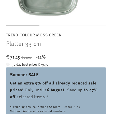
TREND COLOUR MOSS GREEN
Platter 33 cm
Price reduced from
to
€ 71,15
-11%
€ 79,90
30-day best price:
€ 79,90
Summer SALE
Get an extra 5% off all already reduced sale
prices
!
Only until
16 August
. Save
up to 47%
off
selected items.*
*Excluding new collections Sandora, Sensai, Kids.
Not combinable with external vouchers.