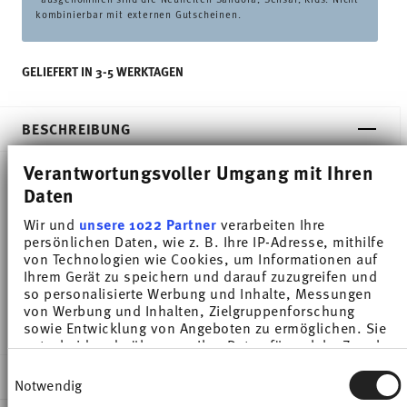
kombinierbar mit externen Gutscheinen.
GELIEFERT IN 3-5 WERKTAGEN
BESCHREIBUNG
Verantwortungsvoller Umgang mit Ihren
Daten
Thomas Thomas Daily Night Blue Schüssel - Rund -
Wir und
unsere 1022 Partner
verarbeiten Ihre
Ø 23,1 cm - h 10,7 cm - 2,800 l, Porzellan
persönlichen Daten, wie z. B. Ihre IP-Adresse, mithilfe
von Technologien wie Cookies, um Informationen auf
Hochwertige Porzellanschüsseln in 4 Größen zum
Ihrem Gerät zu speichern und darauf zuzugreifen und
so personalisierte Werbung und Inhalte, Messungen
Aktionspreis.
von Werbung und Inhalten, Zielgruppenforschung
sowie Entwicklung von Angeboten zu ermöglichen. Sie
entscheiden darüber, wer Ihre Daten für welche Zwecke
nutzt. Sie können Ihre Einwilligung jederzeit über die
Einwilligungsauswahl
DETAILS
Cookie-Erklärung oder durch Klicken auf das Privacy
Notwendig
Trigger Symbol ändern oder widerrufen