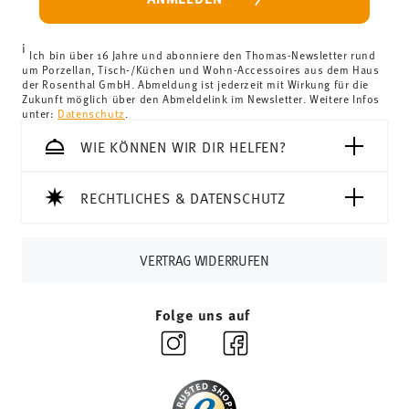
Länder können Sie die Lieferkosten
hier einsehen
.
Vereinigtes Königreich:
Für Lieferungen ins Vereinigte
i
Königreich liegt der Mindestbestellwert bei £135, die
Ich bin über 16 Jahre und abonniere den Thomas-Newsletter rund
um Porzellan, Tisch-/Küchen und Wohn-Accessoires aus dem Haus
Lieferung erfolgt versandkostenfrei.
der Rosenthal GmbH. Abmeldung ist jederzeit mit Wirkung für die
Schweiz:
Lieferungen in die Schweiz sind ab 69,90 CHF
Zukunft möglich über den Abmeldelink im Newsletter. Weitere Infos
unter:
Datenschutz
.
versandkostenfrei. Unter einem Bestellwert von 69,90
CHF liegen die Versandkosten bei 36,90 CHF.
WIE KÖNNEN WIR DIR HELFEN?
Tracking:
Sie erhalten per E-Mail einen Trackingcode,
sobald Ihr Paket auf die Reise geht.
RECHTLICHES & DATENSCHUTZ
Lieferzeit innerhalb Deutschlands:
3-5 Werktage für
vorrätige Artikel. Sie können die Lieferzeiten in andere
Länder
hier einsehen
.
VERTRAG WIDERRUFEN
Retouren:
Für Retouren nutzen Sie bitte
unseren
Retourenservice
.
Folge uns auf