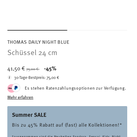
THOMAS DAILY NIGHT BLUE
Schüssel 24 cm
Price reduced from
to
41,50 €
-45%
75,00 €
30-Tage-Bestpreis:
75,00 €
Es stehen Ratenzahlungsoptionen zur Verfügung.
Mehr erfahren
Summer SALE
Bis zu 45% Rabatt auf (fast) alle Kollektionen!*
*ausgenommen sind die Neuheiten Sandora, Sensai, Kids. Nicht