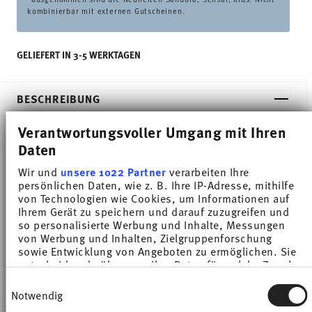
kombinierbar mit externen Gutscheinen.
GELIEFERT IN 3-5 WERKTAGEN
BESCHREIBUNG
Verantwortungsvoller Umgang mit Ihren
Daten
Thomas Thomas Daily Moon Grey Schüssel - Rund -
Wir und
unsere 1022 Partner
verarbeiten Ihre
Ø 27,0 cm - h 12,3 cm - 4,500 l, Porzellan
persönlichen Daten, wie z. B. Ihre IP-Adresse, mithilfe
von Technologien wie Cookies, um Informationen auf
Hochwertige Porzellanschüsseln in 4 Größen zum
Ihrem Gerät zu speichern und darauf zuzugreifen und
so personalisierte Werbung und Inhalte, Messungen
Aktionspreis.
von Werbung und Inhalten, Zielgruppenforschung
sowie Entwicklung von Angeboten zu ermöglichen. Sie
entscheiden darüber, wer Ihre Daten für welche Zwecke
nutzt. Sie können Ihre Einwilligung jederzeit über die
Einwilligungsauswahl
DETAILS
Cookie-Erklärung oder durch Klicken auf das Privacy
Notwendig
Trigger Symbol ändern oder widerrufen