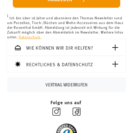
Länder können Sie die Lieferkosten
hier einsehen
.
Vereinigtes Königreich:
Für Lieferungen ins Vereinigte
i
Königreich liegt der Mindestbestellwert bei £135, die
Ich bin über 16 Jahre und abonniere den Thomas-Newsletter rund
um Porzellan, Tisch-/Küchen und Wohn-Accessoires aus dem Haus
Lieferung erfolgt versandkostenfrei.
der Rosenthal GmbH. Abmeldung ist jederzeit mit Wirkung für die
Schweiz:
Lieferungen in die Schweiz sind ab 69,90 CHF
Zukunft möglich über den Abmeldelink im Newsletter. Weitere Infos
unter:
Datenschutz
.
versandkostenfrei. Unter einem Bestellwert von 69,90
CHF liegen die Versandkosten bei 36,90 CHF.
WIE KÖNNEN WIR DIR HELFEN?
Tracking:
Sie erhalten per E-Mail einen Trackingcode,
sobald Ihr Paket auf die Reise geht.
RECHTLICHES & DATENSCHUTZ
Lieferzeit innerhalb Deutschlands:
3-5 Werktage für
vorrätige Artikel. Sie können die Lieferzeiten in andere
Länder
hier einsehen
.
VERTRAG WIDERRUFEN
Retouren:
Für Retouren nutzen Sie bitte
unseren
Retourenservice
.
Folge uns auf