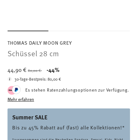
THOMAS DAILY MOON GREY
Schüssel 28 cm
Price reduced from
to
44,90 €
-44%
80,00 €
30-Tage-Bestpreis:
80,00 €
Es stehen Ratenzahlungsoptionen zur Verfügung.
Mehr erfahren
Summer SALE
Bis zu 45% Rabatt auf (fast) alle Kollektionen!*
*ausgenommen sind die Neuheiten Sandora, Sensai, Kids. Nicht