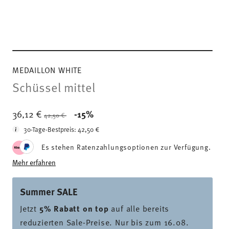
MEDAILLON WHITE
Schüssel mittel
Price reduced from
to
36,12 €
-15%
42,50 €
30-Tage-Bestpreis:
42,50 €
Es stehen Ratenzahlungsoptionen zur Verfügung.
Mehr erfahren
Summer SALE
Jetzt
5% Rabatt on top
auf alle bereits
reduzierten Sale-Preise. Nur bis zum 16.08.