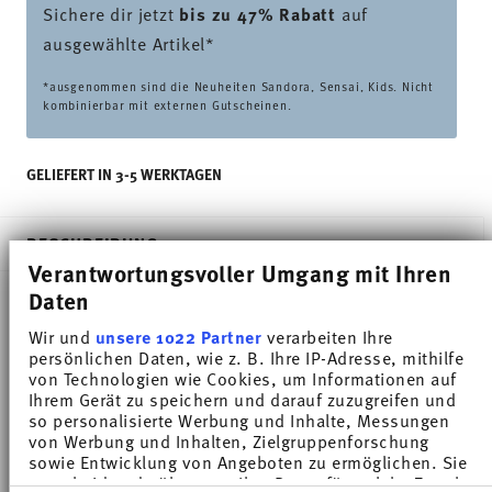
Sichere dir jetzt
bis zu 47% Rabatt
auf
ausgewählte Artikel*
*ausgenommen sind die Neuheiten Sandora, Sensai, Kids. Nicht
kombinierbar mit externen Gutscheinen.
GELIEFERT IN 3-5 WERKTAGEN
BESCHREIBUNG
Verantwortungsvoller Umgang mit Ihren
Daten
Thomas Medaillon Weiss Schüssel - Rund - Ø 19,4
Wir und
unsere 1022 Partner
verarbeiten Ihre
persönlichen Daten, wie z. B. Ihre IP-Adresse, mithilfe
cm - h 8,2 cm - 1,900 l, Porzellan Weiss
von Technologien wie Cookies, um Informationen auf
Ihrem Gerät zu speichern und darauf zuzugreifen und
so personalisierte Werbung und Inhalte, Messungen
Unverwechselbar. Das geradlinige, elegante Design
von Werbung und Inhalten, Zielgruppenforschung
und die markanten Deckelknäufe zeichnen die
sowie Entwicklung von Angeboten zu ermöglichen. Sie
entscheiden darüber, wer Ihre Daten für welche Zwecke
Form Medaillon aus.