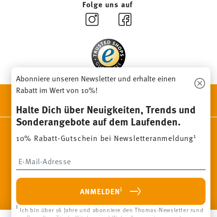
Folge uns auf
Abonniere unseren Newsletter und erhalte einen
Rabatt im Wert von 10%!
ENTDECKE UNSERE MARKEN
Halte Dich über Neuigkeiten, Trends und
Design & Funktionalität für Dein Zuhause
Sonderangebote auf dem Laufenden.
Homepage
AGB
Datenschutzhinweise
Impressum
1
10% Rabatt-Gutschein bei Newsletteranmeldung
Cookie-Einwilligung ändern
Insert your email to register for the newsletters
*
Alle Preise inkl. MwSt. und
zzgl. Versandkosten.
1
Sie können den Code bei Ihrem nächsten Einkauf direkt im
Bestellprozess eingeben. Eine Kombination mit anderen
Gutscheinen/ Rabattaktionen ist nicht möglich. Der Gutschein ist
i
ANMELDEN
nicht im Nachhinein verrechenbar. Keine Barauszahlung, Restbetrag
verfällt.
eit
Mit einer Geschichte, die 1814 in
Pa
i
© 2025 Rosenthal GmbH. All rights reserved
Ich bin über 16 Jahre und abonniere den Thomas-Newsletter rund
Bayern begann, ist