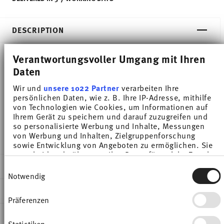
DESCRIPTION
Verantwortungsvoller Umgang mit Ihren
Daten
Thomas Medaillon Weiss Salad bowl - Round - Ø
19,4 cm - h 8,2 cm - 1,900 l, Porcelain White
Wir und
unsere 1022 Partner
verarbeiten Ihre
persönlichen Daten, wie z. B. Ihre IP-Adresse, mithilfe
von Technologien wie Cookies, um Informationen auf
Unmistakable. The straight-edged, elegant design
Ihrem Gerät zu speichern und darauf zuzugreifen und
so personalisierte Werbung und Inhalte, Messungen
and the distinctive handles set the design apart.
von Werbung und Inhalten, Zielgruppenforschung
sowie Entwicklung von Angeboten zu ermöglichen. Sie
entscheiden darüber, wer Ihre Daten für welche Zwecke
nutzt. Sie können Ihre Einwilligung jederzeit über die
DETAILS
Einwilligungsauswahl
Cookie-Erklärung oder durch Klicken auf das Privacy
Notwendig
Trigger Symbol ändern oder widerrufen
Thomas
DIMENSIONS
Medaillon
Präferenzen
Wenn Sie es erlauben, würden wir auch gerne:
White
19,40 cm
Informationen über Ihre geografische Lage
CARE AND SAFETY INFORMATION
Porcelain
19,40 cm
erfassen, welche bis auf einige Meter genau sein
Statistiken