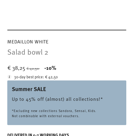
MEDAILLON WHITE
Salad bowl 2
Price reduced from
to
€ 38,25
-10%
€ 42,50
30-day best price:
€ 42,50
Summer SALE
Up to 45% off (almost) all collections!*
*Excluding new collections Sandora, Sensai, Kids.
Not combinable with external vouchers.
DELIVERED IN 5-7 WORKING DAYS