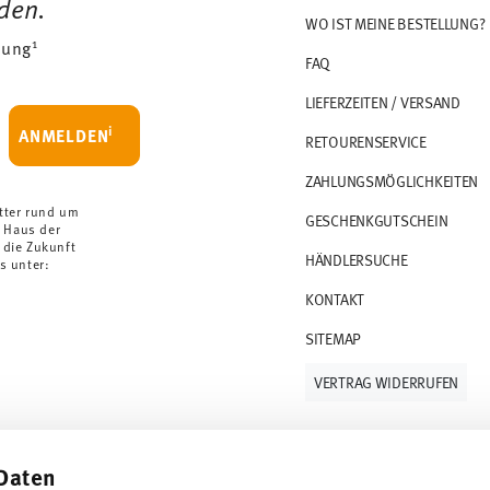
den.
90 €. Für alle anderen Länder können Sie die
WO IST MEINE BESTELLUNG?
1
dung
FAQ
e Königreich liegt der Mindestbestellwert bei
LIEFERZEITEN / VERSAND
F versandkostenfrei. Unter einem Bestellwert
i
ANMELDEN
RETOURENSERVICE
HF.
ZAHLUNGSMÖGLICHKEITEN
sobald Ihr Paket auf die Reise geht.
orrätige Artikel. Sie können die Lieferzeiten in
tter rund um
GESCHENKGUTSCHEIN
 Haus der
 die Zukunft
HÄNDLERSUCHE
urenservice
.
s unter:
KONTAKT
SITEMAP
VERTRAG WIDERRUFEN
Daten
Folge uns auf