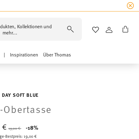
dukten, Kollektionen und
WISHLIST
ANMELDEN
mehr...
|
Inspirationen
Über Thomas
 DAY SOFT BLUE
-Obertasse
0 €
Price reduced from
to
-18%
19,00 €
ge-Bestpreis:
19,00 €