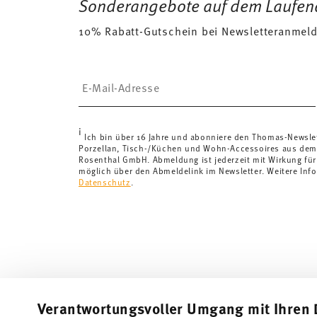
Sonderangebote auf dem Laufen
Versandkosten an. Für Deutschland betragen diese 4,
10% Rabatt-Gutschein bei Newsletteranmel
Lieferkosten
hier einsehen
.
Vereinigtes Königreich:
Für Lieferungen ins Vereinigt
£135, die Lieferung erfolgt versandkostenfrei.
Insert your email to register for the newsletters
Schweiz:
Lieferungen in die Schweiz sind ab 69,90 CH
von 69,90 CHF liegen die Versandkosten bei 36,90 C
Tracking:
Sie erhalten per E-Mail einen Trackingcode, 
i
Lieferzeit innerhalb Deutschlands:
3-5 Werktage für v
Ich bin über 16 Jahre und abonniere den Thomas-Newsle
Porzellan, Tisch-/Küchen und Wohn-Accessoires aus dem
andere Länder
hier einsehen
.
Rosenthal GmbH. Abmeldung ist jederzeit mit Wirkung für
Retouren:
Für Retouren nutzen Sie bitte unseren
Reto
möglich über den Abmeldelink im Newsletter. Weitere Info
Datenschutz
.
Verantwortungsvoller Umgang mit Ihren 